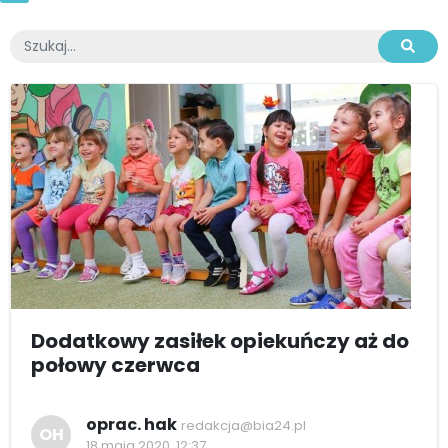
Dodatkowy zasiłek opiekuńczy aż do
połowy czerwca
oprac. hak
redakcja@bia24.pl
OH
18 maja 2020, 12:37