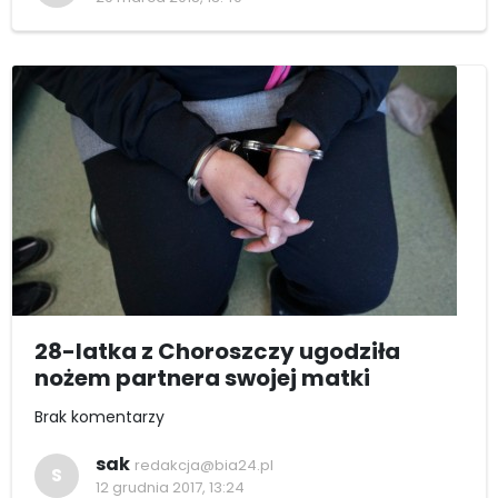
28-latka z Choroszczy ugodziła
nożem partnera swojej matki
Brak komentarzy
sak
redakcja@bia24.pl
S
12 grudnia 2017, 13:24