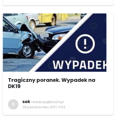
Tragiczny poranek. Wypadek na
DK19
sak
redakcja@bia24.pl
S
28 października 2017, 11:53