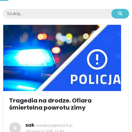
Tragedia na drodze. Ofiara
śmiertelna powrotu zimy
sak
redakcja@bia24.pl
S
29 marca 2018, 13:40