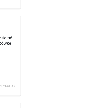
działań
otówkę
RTYKUŁU