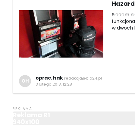
Hazard
Siedem ni
funkcjona
w dwóch l
oprac. hak
redakcja@bia24.pl
OH
3 lutego 2018, 12:28
Reklama R1
940x100