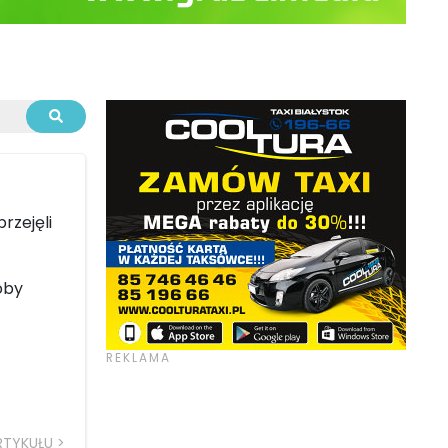
rzejęli
oby
RTYKUŁU