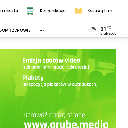
an miasta
Komunikacja
Katalog firm
31
°C
DOM I ZDROWIE
Białystok