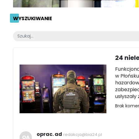
WYSZUKIWANIE
24 niel
Funkcjona
w Płońsku
hazardow
zabezpiec
usłyszały
Brak kome
oprac. ad
redakcja@bia24.pl
OA