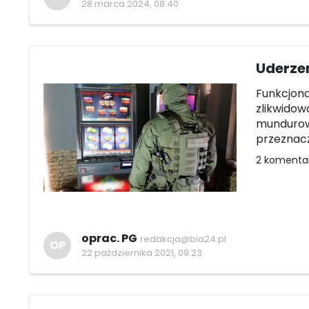
28 marca 2024, 08:40
Uderzen
Funkcjona
zlikwidow
mundurowi
przeznac
2 komenta
oprac. PG
redakcja@bia24.pl
OP
22 października 2021, 09:23