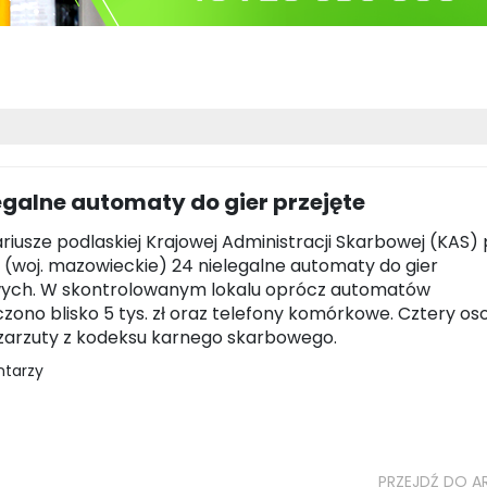
egalne automaty do gier przejęte
riusze podlaskiej Krajowej Administracji Skarbowej (KAS) p
 (woj. mazowieckie) 24 nielegalne automaty do gier
ych. W skontrolowanym lokalu oprócz automatów
zono blisko 5 tys. zł oraz telefony komórkowe. Cztery os
 zarzuty z kodeksu karnego skarbowego.
ntarzy
PRZEJDŹ DO A