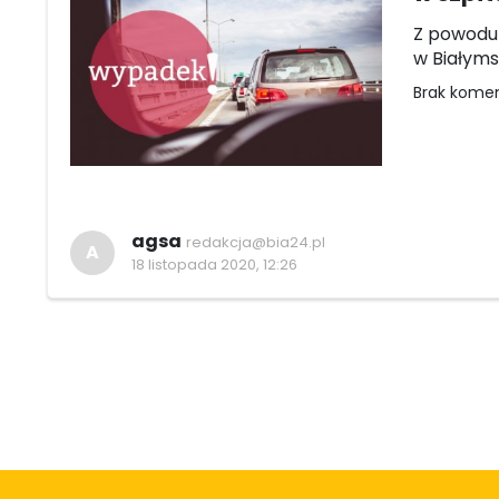
Z powodu
w Białyms
Brak kome
agsa
redakcja@bia24.pl
A
18 listopada 2020, 12:26