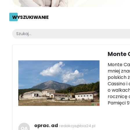
WYSZUKIWANIE
Monte C
Monte Cas
mniej zna
polskich 
Cassino i
o walkach 
rocznicę 
Pamięci S
oprac. ad
redakcja@bia24.pl
OA