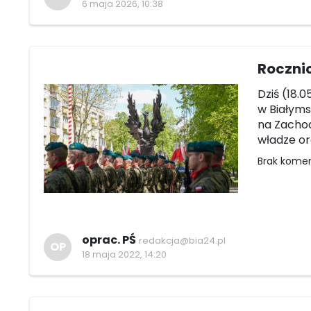
6 maja 2026, 10:38
Roczni
Dziś (18.0
w Białyms
na Zachod
władze or
Brak kome
oprac. PŚ
redakcja@bia24.pl
OP
18 maja 2022, 14:20