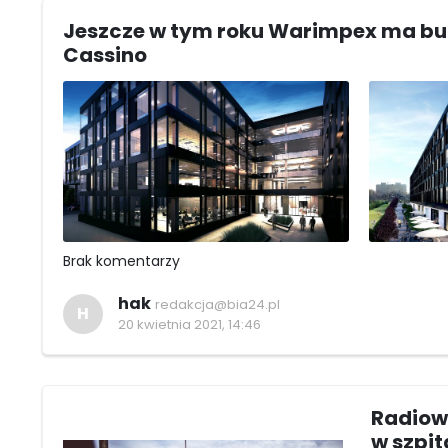
Jeszcze w tym roku Warimpex ma bu
Cassino
Brak komentarzy
hak
redakcja@bia24.pl
H
20 kwietnia 2021, 14:46
Radiowó
w szpit