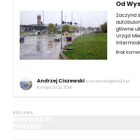
Od Wysz
Zaczyna s
autobusow
główne ul
Urząd Mie
Intermod
Brak kome
Andrzej Ciszewski
a.ciszewski@bia24.pl
6 maja 2022, 11:56
Reklama R1
940x100