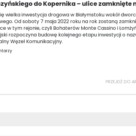
yńskiego do Kopernika – ulice zamknięte 
ię wielka inwestycja drogowa w Białymstoku wokół dwor
ego. Od soboty 7 maja 2022 roku na rok zostaną zamkn
ice w tym rejonie, czyli Bohaterów Monte Cassino i Łomży
jski rozpoczyna budowę kolejnego etapu inwestycji o naz
alny Węzeł Komunikacyjny.
ntarzy
PRZEJDŹ DO A