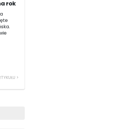
na rok
ca
ięte
ńska.
wie
RTYKUŁU