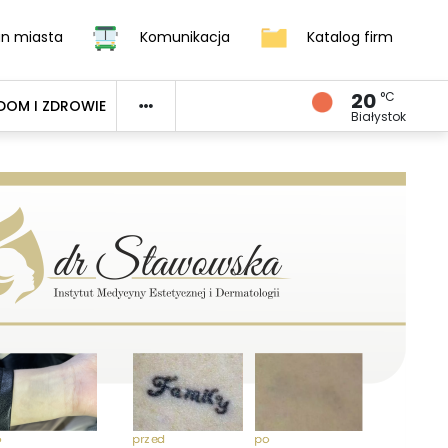
an miasta
Komunikacja
Katalog firm
20
°C
DOM I ZDROWIE
Białystok