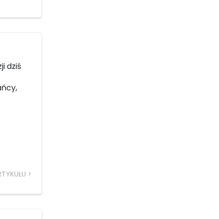
i dziś
ańcy,
RTYKUŁU