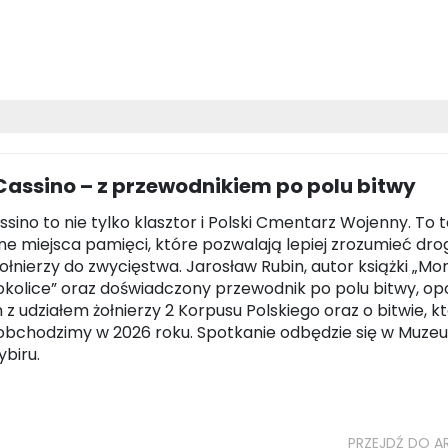
assino – z przewodnikiem po polu bitwy
sino to nie tylko klasztor i Polski Cmentarz Wojenny. To 
ne miejsca pamięci, które pozwalają lepiej zrozumieć dro
żołnierzy do zwycięstwa. Jarosław Rubin, autor książki „Mo
 okolice” oraz doświadczony przewodnik po polu bitwy, op
z udziałem żołnierzy 2 Korpusu Polskiego oraz o bitwie, kt
obchodzimy w 2026 roku. Spotkanie odbędzie się w Muze
ybiru.
PRZEJDŹ DO A