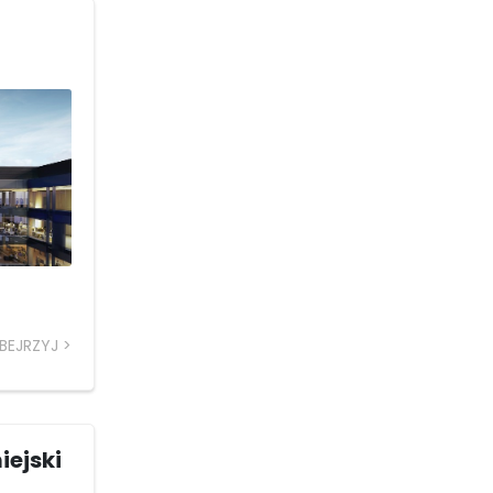
BEJRZYJ
iejski