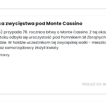
ca zwycięstwa pod Monte Cassino
5) przypada 78. rocznica bitwy o Monte Cassino. Z tej okazj
toku odbyła się uroczystość pod Pomnikiem Sił Zbrojnych
zie. W hołdzie uczestnikom tej zwycięskiej walki - mieszk
az samorządowcy złożyli kwiaty.
ntarzy
PRZEJDŹ DO A