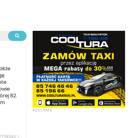
także
gę
nte
owie
órej 82.
um
RTYKUŁU