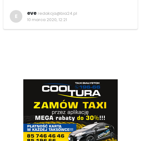
eve
redakcja@bia24.pl
E
10 marca 2020, 12:21