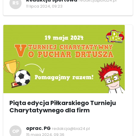
redakcja@bia24.pl
RS
11 lipca 2024, 09:23
Piąta edycja Piłkarskiego Turnieju
Charytatywnego dla firm
oprac. PG
redakcja@bia24.pl
OP
15 maja 2024, 09:36