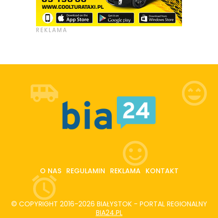
O NAS
REGULAMIN
REKLAMA
KONTAKT
© COPYRIGHT 2016-2026 BIAŁYSTOK - PORTAL REGIONALNY
BIA24.PL