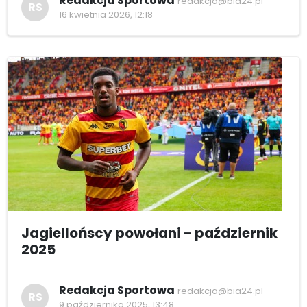
Redakcja Sportowa
redakcja@bia24.pl
RS
16 kwietnia 2026, 12:18
Jagiellońscy powołani - październik
2025
Redakcja Sportowa
redakcja@bia24.pl
RS
9 października 2025, 13:48