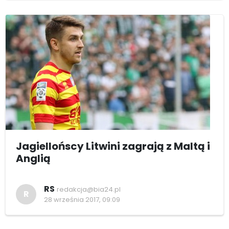
Jagiellońscy Litwini zagrają z Maltą i
Anglią
RS
redakcja@bia24.pl
R
28 września 2017, 09:09