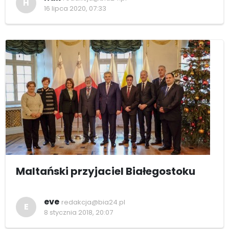
H
16 lipca 2020, 07:33
Maltański przyjaciel Białegostoku
eve
redakcja@bia24.pl
E
8 stycznia 2018, 20:07