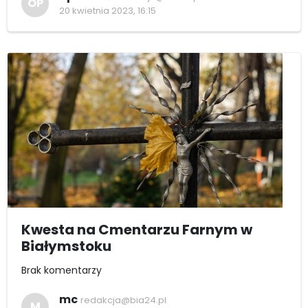
OP
20 kwietnia 2023, 16:15
Kwesta na Cmentarzu Farnym w
Białymstoku
Brak komentarzy
mc
redakcja@bia24.pl
M