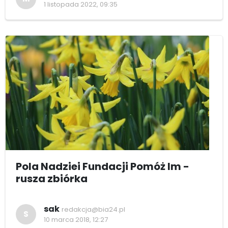
1 listopada 2022, 09:35
Pola Nadziei Fundacji Pomóż Im -
rusza zbiórka
sak
redakcja@bia24.pl
S
10 marca 2018, 12:27