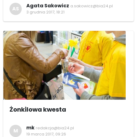
Agata Sakowicz
a.sakowicz@bia24.pl
AS
3 grudnia 2017, 18:21
Żonkilowa kwesta
mk
redakcja@bia24.pl
M
19 marca 2017, 09:26