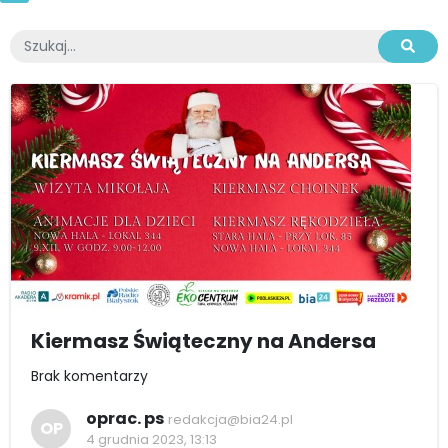
Kiermasz Świąteczny na Andersa
Brak komentarzy
oprac. ps
redakcja@bia24.pl
OP
4 grudnia 2023, 13:13