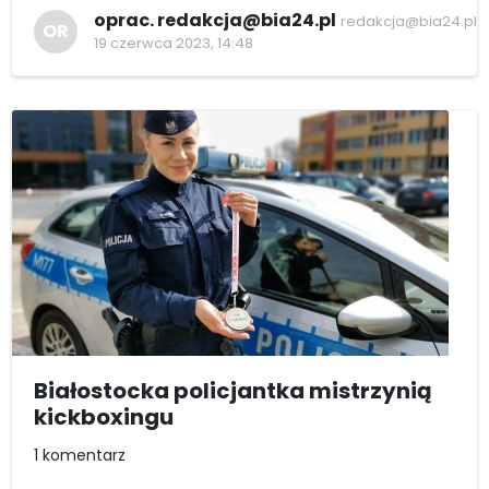
oprac. redakcja@bia24.pl
redakcja@bia24.pl
OR
19 czerwca 2023, 14:48
Białostocka policjantka mistrzynią
kickboxingu
1 komentarz