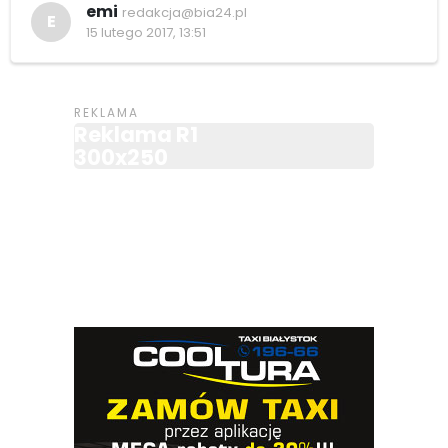
emi
redakcja@bia24.pl
E
15 lutego 2017, 13:51
Reklama R1
300x250