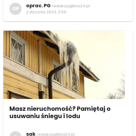
oprac. PG
redakcja@bia24.pl
OP
2 stycznia 2023, 11:59
Masz nieruchomość? Pamiętaj o
usuwaniu śniegu i lodu
sak
redakcja@bia24.pl