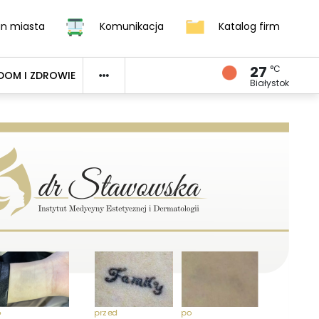
an miasta
Komunikacja
Katalog firm
27
°C
DOM I ZDROWIE
Białystok