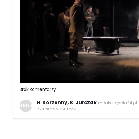
Brak komentarzy
H. Korzenny, K. Jurczak
redakcja@bia24.pl
HKKJ
27 lutego 2019, 17:44