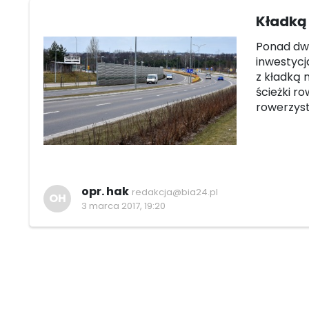
Kładką 
Ponad dwa
inwestycj
z kładką 
ścieżki ro
rowerzyst
opr. hak
redakcja@bia24.pl
OH
3 marca 2017, 19:20