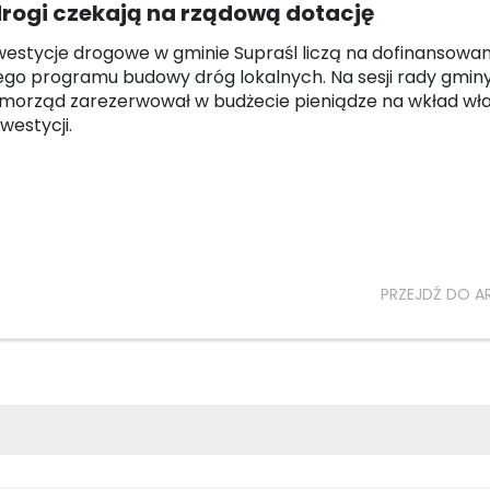
 drogi czekają na rządową dotację
westycje drogowe w gminie Supraśl liczą na dofinansowan
go programu budowy dróg lokalnych. Na sesji rady gminy
morząd zarezerwował w budżecie pieniądze na wkład wł
westycji.
PRZEJDŹ DO A