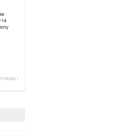
ie
 14
asny
RTYKUŁU