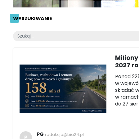
WYSZUKIWANIE
Miliony
2027 ro
Ponad 225
w wojewó
składać w
w ramach
do 27 sie
PG
redakcja@bia24.pl
P