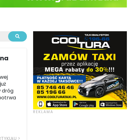
 na
wej
już
w dróg
potrwa
RTYKUŁU