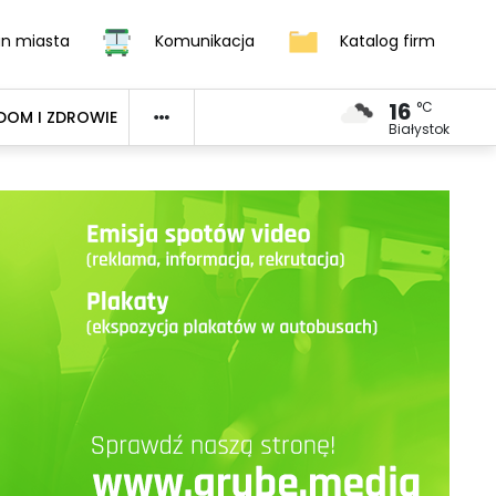
an miasta
Komunikacja
Katalog firm
16
°C
DOM I ZDROWIE
Białystok