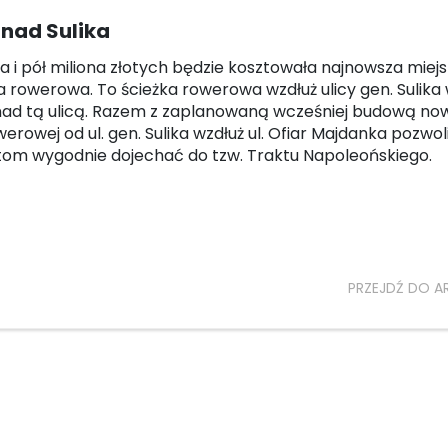
nad Sulika
 i pół miliona złotych będzie kosztowała najnowsza miej
a rowerowa. To ścieżka rowerowa wzdłuż ulicy gen. Sulika
nad tą ulicą. Razem z zaplanowaną wcześniej budową no
werowej od ul. gen. Sulika wzdłuż ul. Ofiar Majdanka pozwol
om wygodnie dojechać do tzw. Traktu Napoleońskiego.
PRZEJDŹ DO A