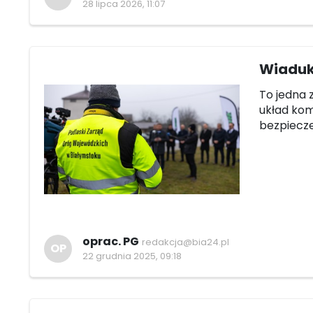
28 lipca 2026, 11:07
Wiadukt
To jedna 
układ kom
bezpiecz
oprac. PG
redakcja@bia24.pl
OP
22 grudnia 2025, 09:18