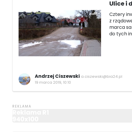
Ulice i
Cztery in
z rządowe
marca sa
do tych in
Andrzej Ciszewski
a.ciszewski@bia24.pl
19 marca 2019, 10:10
Reklama R1
940x100