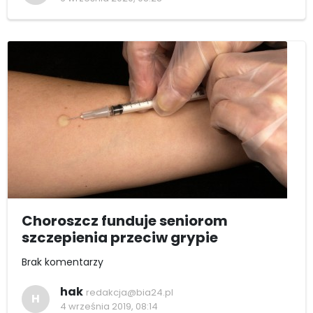
Choroszcz funduje seniorom
szczepienia przeciw grypie
Brak komentarzy
hak
redakcja@bia24.pl
H
4 września 2019, 08:14