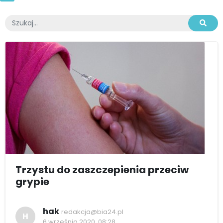
Trzystu do zaszczepienia przeciw
grypie
hak
redakcja@bia24.pl
H
6 września 2020, 08:28