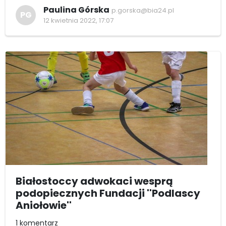
Paulina Górska
p.gorska@bia24.pl
PG
12 kwietnia 2022, 17:07
Białostoccy adwokaci wesprą
podopiecznych Fundacji ''Podlascy
Aniołowie''
1 komentarz