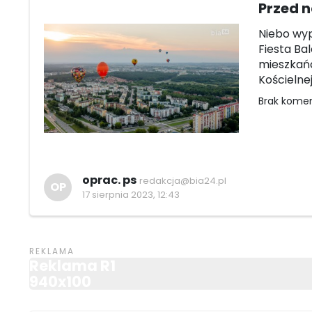
Przed n
Niebo wype
Fiesta Ba
mieszkańc
Kościelnej
Brak kome
oprac. ps
redakcja@bia24.pl
OP
17 sierpnia 2023, 12:43
Reklama R1
940x100