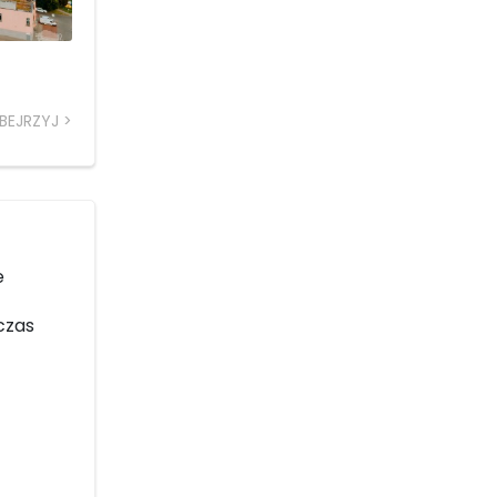
BEJRZYJ
e
 czas