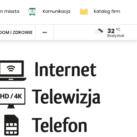
an miasta
Komunikacja
Katalog firm
32
°C
DOM I ZDROWIE
Białystok