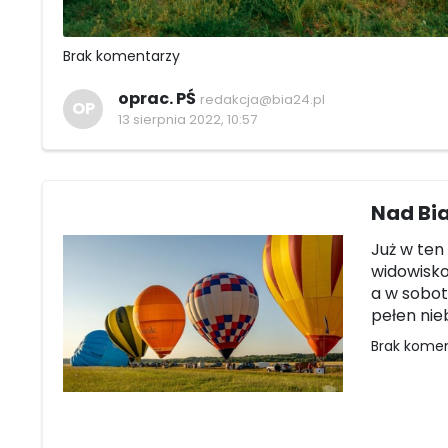
Brak komentarzy
oprac. PŚ
redakcja@bia24.pl
OP
13 sierpnia 2022, 10:57
Nad Bia
Już w ten
widowisko
a w sobot
pełen nieb
Brak kome