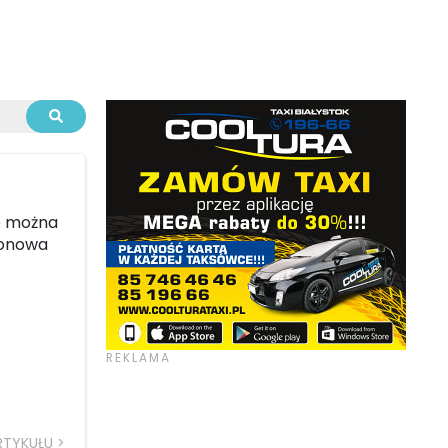
e można
alonowa
RTYKUŁU