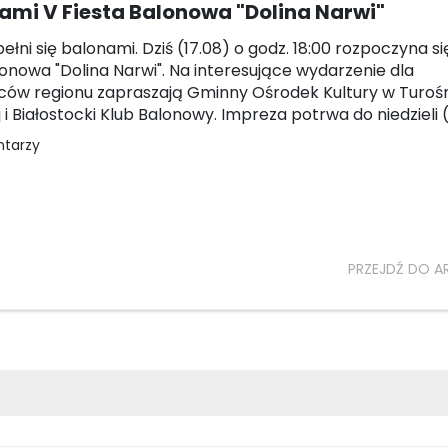
ami V Fiesta Balonowa "Dolina Narwi"
łni się balonami. Dziś (17.08) o godz. 18:00 rozpoczyna si
lonowa "Dolina Narwi". Na interesujące wydarzenie dla
ów regionu zapraszają Gminny Ośrodek Kultury w Turośn
 i Białostocki Klub Balonowy. Impreza potrwa do niedzieli 
ntarzy
PRZEJDŹ DO A