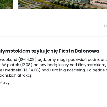
O
łymstokiem szykuje się Fiesta Balonowa
 weekend (12-14.08) będziemy mogli podziwiać podniebn
. W piątek (12.08) balony będą latały nad Białymstokiem,
ę i niedzielę (13-14.08) nad Turośnią Kościelną. To będzie
iańskich atrakcji.
ntarzy