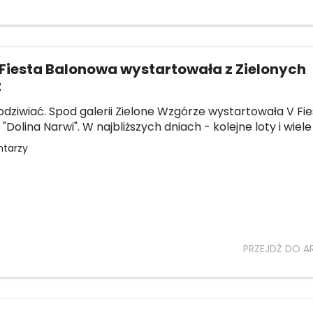
Fiesta Balonowa wystartowała z Zielonych
z
odziwiać. Spod galerii Zielone Wzgórze wystartowała V Fi
Dolina Narwi". W najbliższych dniach - kolejne loty i wiele 
ntarzy
PRZEJDŹ DO A