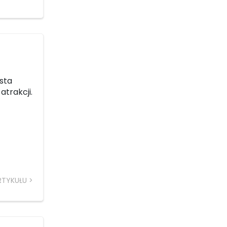
esta
atrakcji.
RTYKUŁU