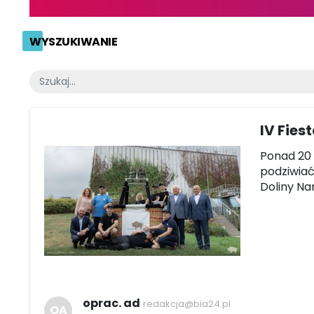
WYSZUKIWANIE
IV Fies
Ponad 20
podziwiać
Doliny Na
oprac. ad
redakcja@bia24.pl
OA