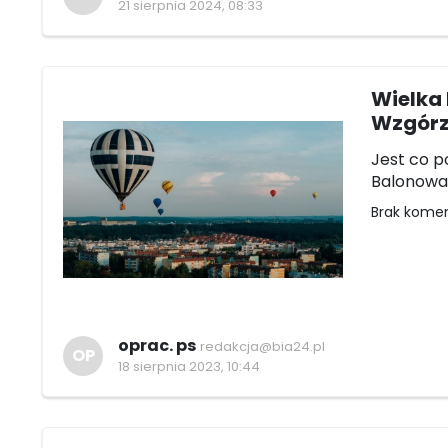
21 sierpnia 2024, 08:33
Wielka 
Wzgór
Jest co p
Balonowa "
Brak kome
oprac. ps
redakcja@bia24.pl
OP
18 sierpnia 2023, 10:44