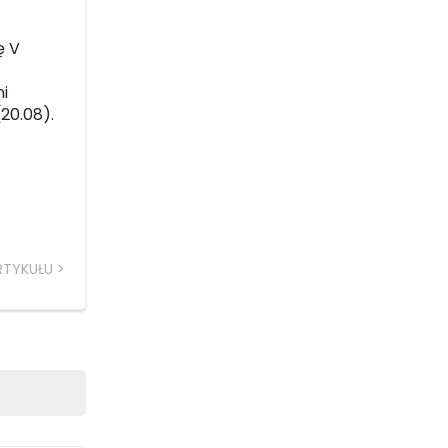
ę V
i
(20.08).
RTYKUŁU