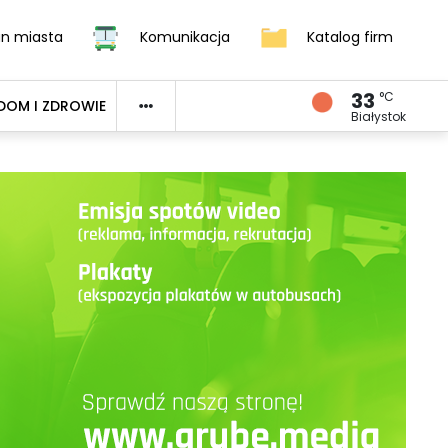
an miasta
Komunikacja
Katalog firm
33
°C
DOM I ZDROWIE
Białystok