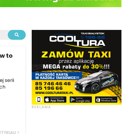
w to
 serii
ych
RTYKUŁU