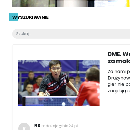
WYSZUKIWANIE
DME. Wa
za mał
Za nami 
Drużynowy
gier nie p
znajdują s
RS
redakcja@bia24.pl
R