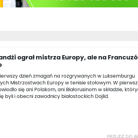
ndżi ograł mistrza Europy, ale na Francuzó
o
pierwszy dzień zmagań na rozgrywanych w Luksemburgu
ch Mistrzostwach Europy w tenisie stołowym. W pierwszej
owiodło się ani Polakom, ani Białorusinom w składzie, któr
ię byli i obecni zawodnicy białostockich Dojlid.
PRZEJDŹ DO A