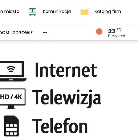
an miasta
Komunikacja
Katalog firm
23
°C
DOM I ZDROWIE
Białystok