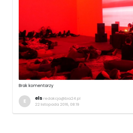
Brak komentarzy
els
redakcja@bia24.pl
E
22 listopada 2016, 08:19