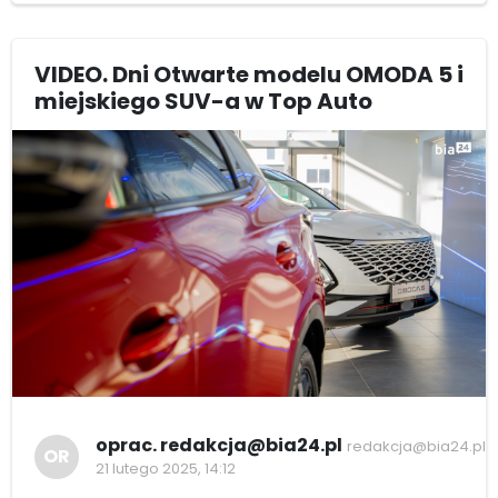
VIDEO. Dni Otwarte modelu OMODA 5 i
miejskiego SUV-a w Top Auto
oprac. redakcja@bia24.pl
redakcja@bia24.pl
OR
21 lutego 2025, 14:12