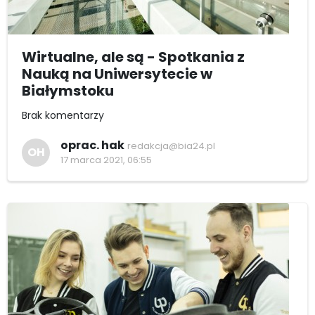
Wirtualne, ale są - Spotkania z
Nauką na Uniwersytecie w
Białymstoku
Brak komentarzy
oprac. hak
redakcja@bia24.pl
OH
17 marca 2021, 06:55