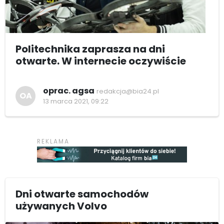
Politechnika zaprasza na dni
otwarte. W internecie oczywiście
oprac. agsa
redakcja@bia24.pl
OA
13 marca 2021, 09:22
Dni otwarte samochodów
używanych Volvo