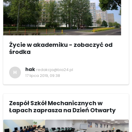
Życie w akademiku - zobaczyć od
środka
hak
redakcja@bia24.pl
H
17 lipca 2019, 09:38
Zespół Szkół Mechanicznych w
Łapach zaprasza na Dzień Otwarty