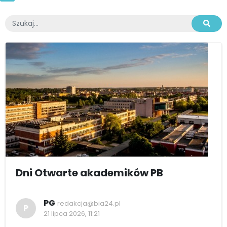
Dni Otwarte akademików PB
PG
redakcja@bia24.pl
P
21 lipca 2026, 11:21