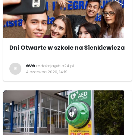
Dni Otwarte w szkole na Sienkiewicza
eve
redakcja@bia24.pl
E
4 czerwca 2020, 14:19