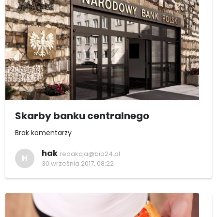
Skarby banku centralnego
Brak komentarzy
hak
redakcja@bia24.pl
H
30 września 2017, 08:22