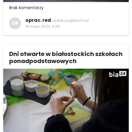
Brak komentarzy
oprac. red
redakcja@bia24.pl
OR
19 maja 2022, 11:20
Dni otwarte w białostockich szkołach
ponadpodstawowych