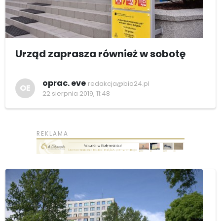
Urząd zaprasza również w sobotę
oprac. eve
redakcja@bia24.pl
OE
22 sierpnia 2019, 11:48