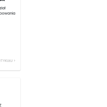
iał
óbowania
RTYKUŁU
Z