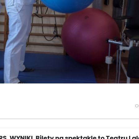
O
. WYNIKI. Bilety na spektakle to Teatru Lal