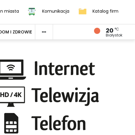
an miasta
Komunikacja
Katalog firm
20
°C
DOM I ZDROWIE
Białystok