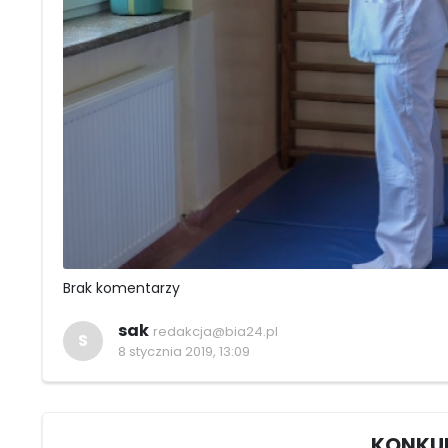
Brak komentarzy
sak
redakcja@bia24.pl
S
8 stycznia 2019, 13:09
KONKURS