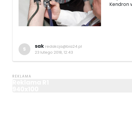
Kendron w
sak
redakcja@bia24.pl
S
23 lutego 2018, 12:43
Reklama R1
940x100