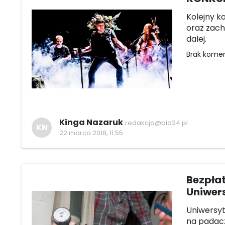
Kolejny k
oraz zach
dalej.
Brak kome
Kinga Nazaruk
redakcja@bia24.pl
KN
22 marca 2018, 11:55
Bezpła
Uniwer
Uniwersy
na padac