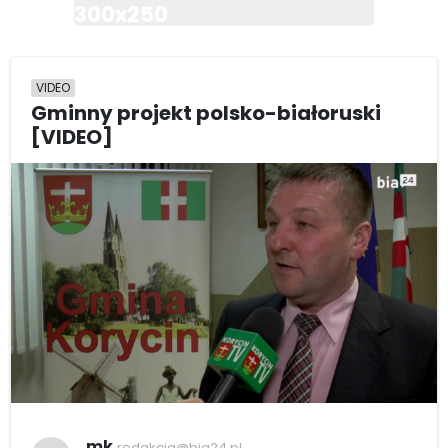
300x250
VIDEO
Gminny projekt polsko-białoruski
[VIDEO]
mk
redakcja@bia24.pl