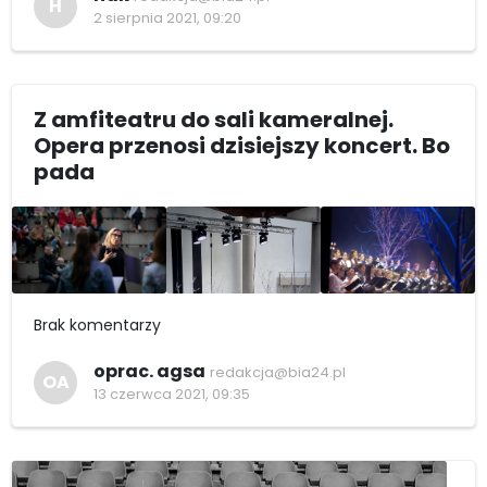
H
2 sierpnia 2021, 09:20
Z amfiteatru do sali kameralnej.
Opera przenosi dzisiejszy koncert. Bo
pada
Brak komentarzy
oprac. agsa
redakcja@bia24.pl
OA
13 czerwca 2021, 09:35