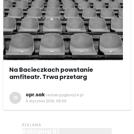
Na Bacieczkach powstanie
amfiteatr. Trwa przetarg
opr.sak
redakcja@bia24.pl
O
8 stycznia 2019, 09:59
Reklama R1