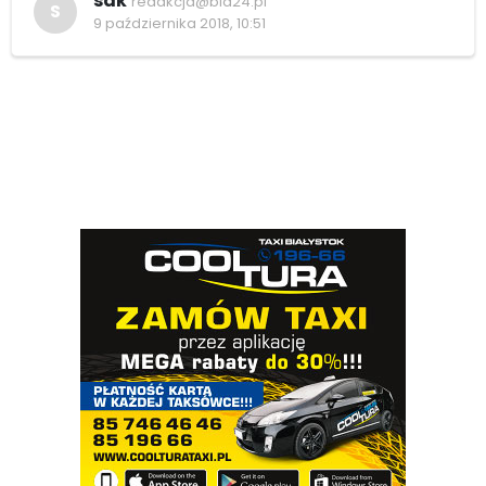
sak
redakcja@bia24.pl
S
9 października 2018, 10:51