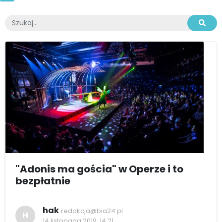
"Adonis ma gościa" w Operze i to
bezpłatnie
hak
redakcja@bia24.pl
H
14 listopada 2019, 14:21