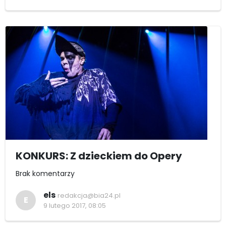
KONKURS: Z dzieckiem do Opery
Brak komentarzy
els
redakcja@bia24.pl
E
9 lutego 2017, 08:05