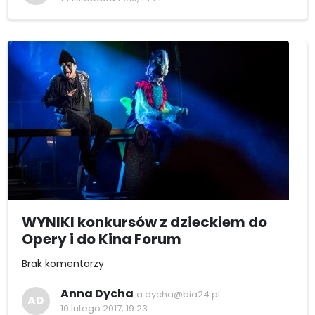
WYNIKI konkursów z dzieckiem do
Opery i do Kina Forum
Brak komentarzy
Anna Dycha
a.dycha@bia24.pl
AD
10 lutego 2017, 19:23