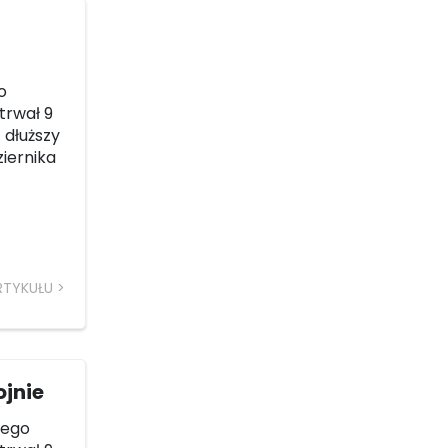
o
 trwał 9
 dłuższy
ziernika
RTYKUŁU
ojnie
rego