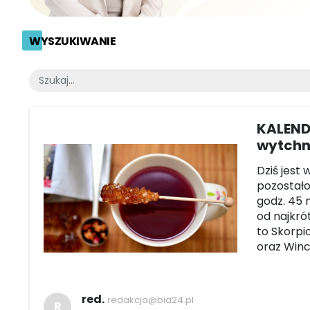
WYSZUKIWANIE
KALEND
wytchn
Dziś jest 
pozostało 
godz. 45 m
od najkró
to Skorpi
oraz Winc
red.
redakcja@bia24.pl
R