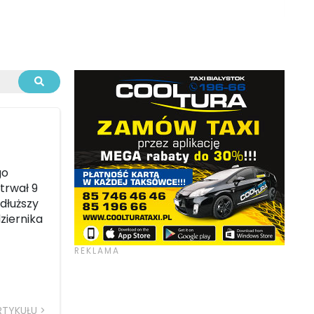
go
 trwał 9
 dłuższy
ziernika
RTYKUŁU