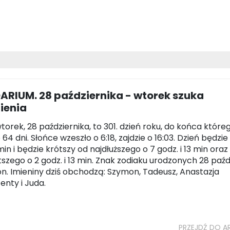
ARIUM. 28 października - wtorek szuka
ienia
wtorek, 28 października, to 301. dzień roku, do końca które
64 dni. Słońce wzeszło o 6:18, zajdzie o 16:03. Dzień będzie
in i będzie krótszy od najdłuższego o 7 godz. i 13 min oraz
tszego o 2 godz. i 13 min. Znak zodiaku urodzonych 28 paźd
on. Imieniny dziś obchodzą: Szymon, Tadeusz, Anastazja
enty i Juda.
PRZEJDŹ DO A