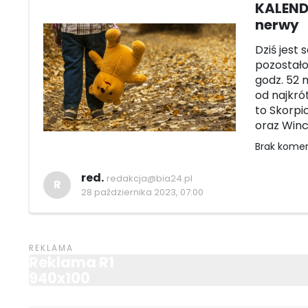
KALEND
nerwy
Dziś jest 
pozostało 
godz. 52 m
od najkró
to Skorpi
oraz Winc
Brak kome
red.
redakcja@bia24.pl
R
28 października 2023, 07:00
Reklama R1
940x100