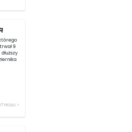
gą
 którego
 trwał 9
 dłuższy
ziernika
RTYKUŁU