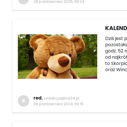
28 października 2025, 08:24
KALENDA
Dziś jest 
pozostało 
godz. 52 m
od najkró
to Skorpi
oraz Winc
red.
redakcja@bia24.pl
R
28 października 2024, 06:15