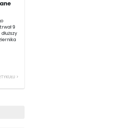
gane
go
 trwał 9
 dłuższy
ziernika
RTYKUŁU