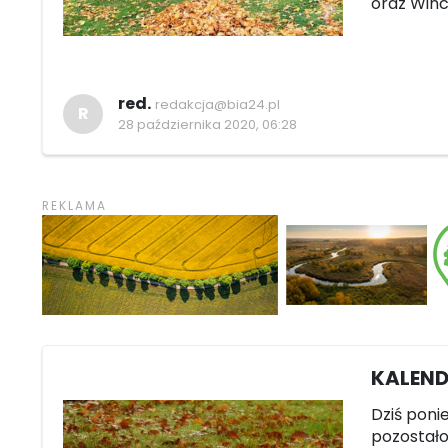
oraz Winc
red.
redakcja@bia24.pl
R
28 października 2020, 06:28
KALEND
Dziś ponie
pozostało 