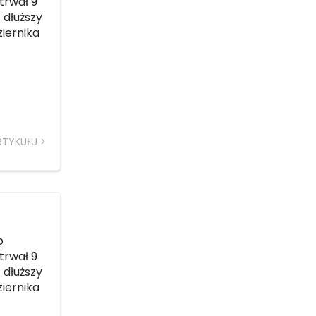
 trwał 9
 dłuższy
ziernika
RTYKUŁU
o
 trwał 9
 dłuższy
ziernika