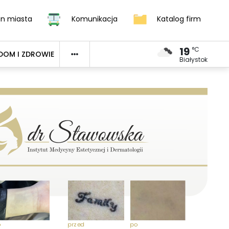
an miasta
Komunikacja
Katalog firm
19
°C
DOM I ZDROWIE
Białystok