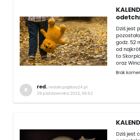
KALEND
odetch
Dziś jest 
pozostało 
godz. 52 m
od najkró
to Skorpi
oraz Winc
Brak kome
red.
redakcja@bia24.pl
R
28 października 2022, 06:52
KALENDA
Dziś jest 