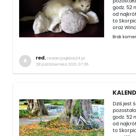
pozostało 
godz. 52 m
od najkró
to Skorpi
oraz Winc
Brak kome
red.
redakcja@bia24.pl
R
28 października 2021, 07:35
KALENDA
Dziś jest 
pozostało 
godz. 52 m
od najkró
to Skorpi