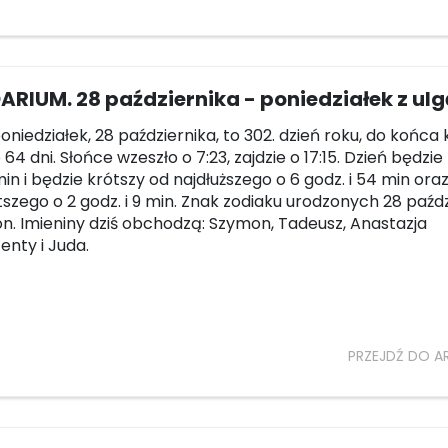
RIUM. 28 października - poniedziałek z ul
poniedziałek, 28 października, to 302. dzień roku, do końca
64 dni. Słońce wzeszło o 7:23, zajdzie o 17:15. Dzień będzie
in i będzie krótszy od najdłuższego o 6 godz. i 54 min oraz
tszego o 2 godz. i 9 min. Znak zodiaku urodzonych 28 paźd
on. Imieniny dziś obchodzą: Szymon, Tadeusz, Anastazja
enty i Juda.
PRZEJDŹ DO A