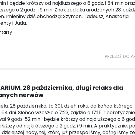
in i będzie krótszy od najdłuższego o 6 godz. i 54 min oraz
tszego o 2 godz. i 9 min. Znak zodiaku urodzonych 28 paźd
on. Imieniny dziś obchodzą: Szymon, Tadeusz, Anastazja
enty i Juda.
ntarzy
PRZEJDŹ DO A
RIUM. 28 października, długi relaks dla
anych nerwów
iela, 28 października, to 301. dzień roku, do końca którego
64 dni. Słońce wzeszło o 7:23, zajdzie o 17:15. Teoretycznie
ał 9 godz. 52 min i będzie krótszy od najdłuższego o 6 godz
dłuższy od najkrótszego o 2 godz. i 9 min. A praktycznie, p
 dzisiejszej nocy, tej, którą już przespaliśmy, cofnęliśmy ze