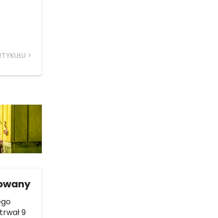
RTYKUŁU
mowany
ego
 trwał 9