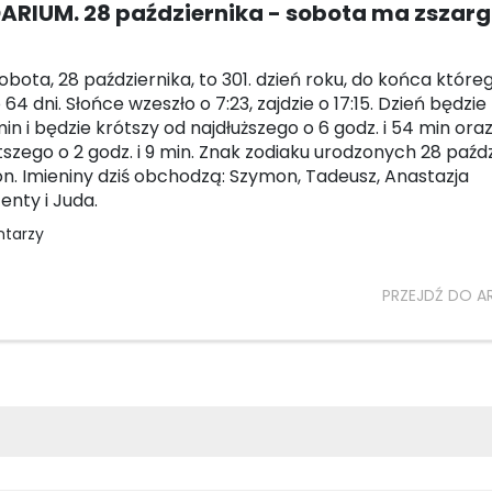
ARIUM. 28 października - sobota ma zszar
sobota, 28 października, to 301. dzień roku, do końca które
64 dni. Słońce wzeszło o 7:23, zajdzie o 17:15. Dzień będzie
in i będzie krótszy od najdłuższego o 6 godz. i 54 min oraz
tszego o 2 godz. i 9 min. Znak zodiaku urodzonych 28 paźd
on. Imieniny dziś obchodzą: Szymon, Tadeusz, Anastazja
enty i Juda.
ntarzy
PRZEJDŹ DO A