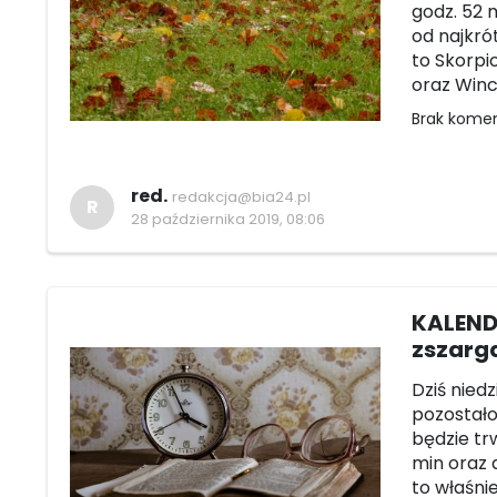
godz. 52 m
od najkró
to Skorpi
oraz Winc
Brak kome
red.
redakcja@bia24.pl
R
28 października 2019, 08:06
KALENDA
zszarg
Dziś niedz
pozostało 
będzie trw
min oraz 
to właśnie