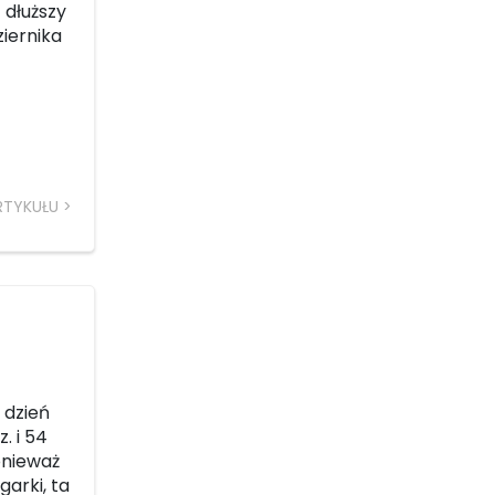
 dłuższy
ziernika
RTYKUŁU
 dzień
. i 54
onieważ
garki, ta