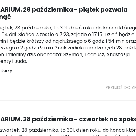
ARIUM. 28 października - piątek pozwala
nąć
piątek, 28 października, to 301. dzień roku, do końca któreg
64 dni. Słońce wzeszło o 7:23, zajdzie o 17:15. Dzień będzie
in i będzie krótszy od najdłuższego o 6 godz. i 54 min oraz
tszego o 2 godz. i 9 min. Znak zodiaku urodzonych 28 paźd
on. Imieniny dziś obchodzą: Szymon, Tadeusz, Anastazja
enty i Juda.
ntarzy
PRZEJDŹ DO A
RIUM. 28 października - czwartek na spok
czwartek, 28 października, to 301. dzień roku, do końca któ