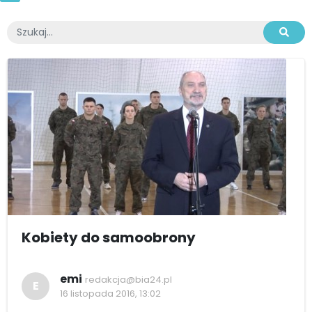
Kobiety do samoobrony
emi
redakcja@bia24.pl
E
16 listopada 2016, 13:02