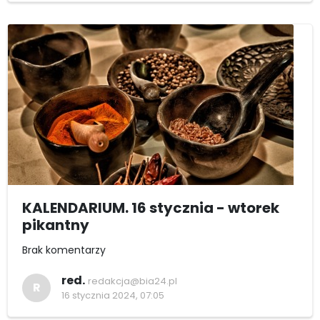
KALENDARIUM. 16 stycznia - wtorek
pikantny
Brak komentarzy
red.
redakcja@bia24.pl
R
16 stycznia 2024, 07:05