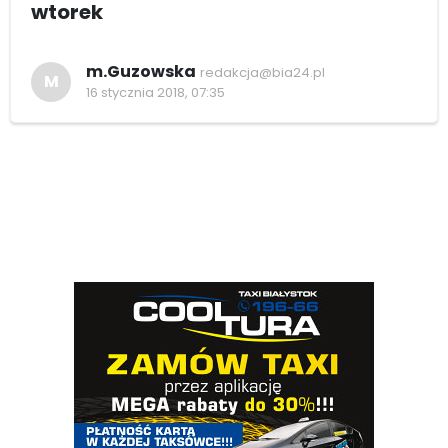
wtorek
m.Guzowska
redakcja@bia24.pl
M
16 stycznia 2018, 07:35