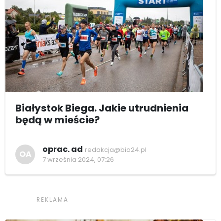
Białystok Biega. Jakie utrudnienia
będą w mieście?
oprac. ad
redakcja@bia24.pl
OA
7 września 2024, 07:26