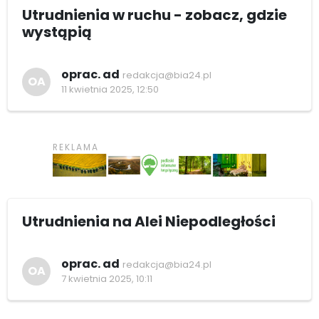
Utrudnienia w ruchu - zobacz, gdzie
wystąpią
oprac. ad
redakcja@bia24.pl
OA
11 kwietnia 2025, 12:50
Utrudnienia na Alei Niepodległości
oprac. ad
redakcja@bia24.pl
OA
7 kwietnia 2025, 10:11