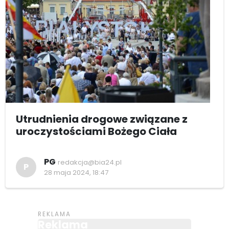
Utrudnienia drogowe związane z
uroczystościami Bożego Ciała
PG
redakcja@bia24.pl
P
28 maja 2024, 18:47
Reklama