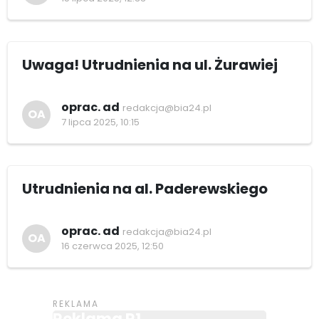
Uwaga! Utrudnienia na ul. Żurawiej
oprac. ad
redakcja@bia24.pl
OA
7 lipca 2025, 10:15
Utrudnienia na al. Paderewskiego
oprac. ad
redakcja@bia24.pl
OA
16 czerwca 2025, 12:50
Reklama R1