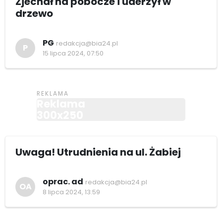
Zjechał na pobocze i uderzył w
drzewo
PG
redakcja@bia24.pl
P
15 lipca 2024, 07:50
Reklama
300x250
Uwaga! Utrudnienia na ul. Żabiej
oprac. ad
redakcja@bia24.pl
OA
8 lipca 2024, 13:59