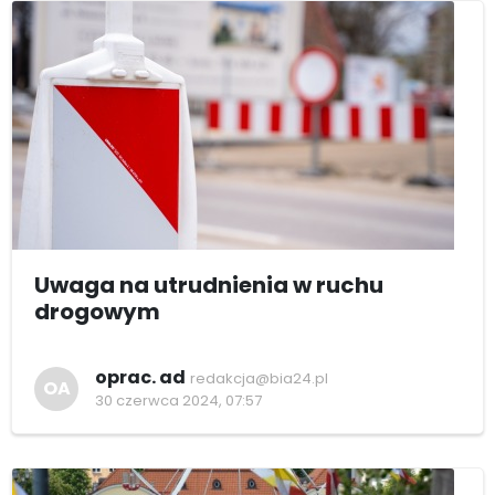
Uwaga na utrudnienia w ruchu
drogowym
oprac. ad
redakcja@bia24.pl
OA
30 czerwca 2024, 07:57