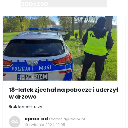
300x250
18-latek zjechał na pobocze i uderzył
w drzewo
Brak komentarzy
oprac. ad
redakcja@bia24.pl
OA
19 kwietnia 2024, 10:05