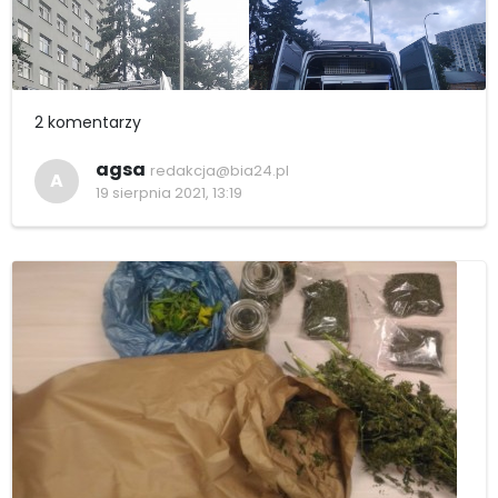
2 komentarzy
agsa
redakcja@bia24.pl
A
19 sierpnia 2021, 13:19