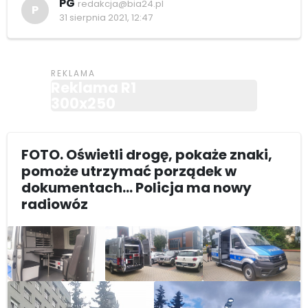
PG
redakcja@bia24.pl
P
31 sierpnia 2021, 12:47
Reklama R1
300x250
FOTO. Oświetli drogę, pokaże znaki,
pomoże utrzymać porządek w
dokumentach... Policja ma nowy
radiowóz