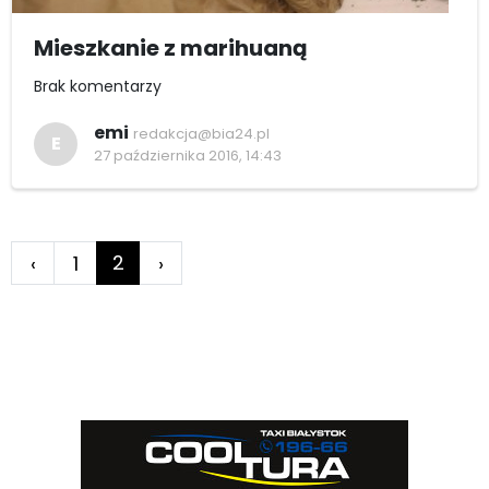
Mieszkanie z marihuaną
Brak komentarzy
emi
redakcja@bia24.pl
E
27 października 2016, 14:43
2
‹
1
›