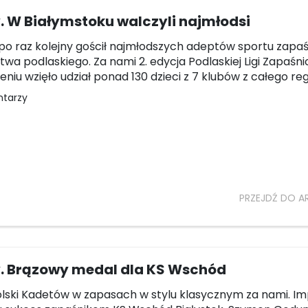
. W Białymstoku walczyli najmłodsi
 po raz kolejny gościł najmłodszych adeptów sportu zapa
wa podlaskiego. Za nami 2. edycja Podlaskiej Ligi Zapaśnic
niu wzięło udział ponad 130 dzieci z 7 klubów z całego reg
ntarzy
PRZEJDŹ DO A
. Brązowy medal dla KS Wschód
lski Kadetów w zapasach w stylu klasycznym za nami. I