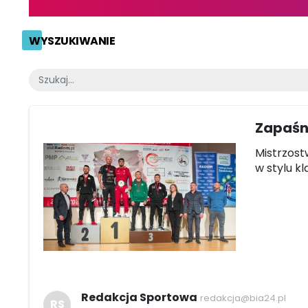
WYSZUKIWANIE
Zapaśni
Mistrzost
w stylu k
Redakcja Sportowa
redakcja@bia24.pl
RS