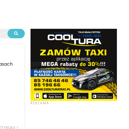
pasach
RTYKUŁU