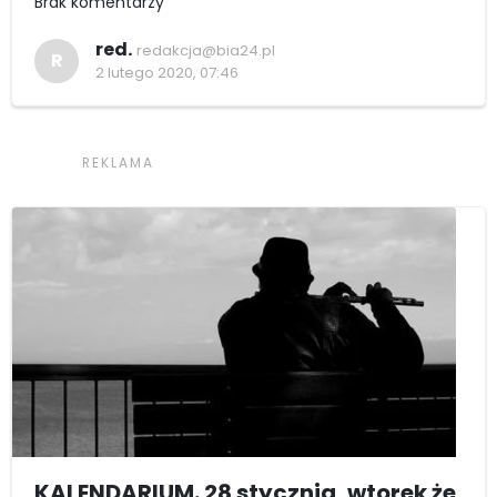
Brak komentarzy
red.
redakcja@bia24.pl
R
2 lutego 2020, 07:46
KALENDARIUM. 28 stycznia, wtorek że