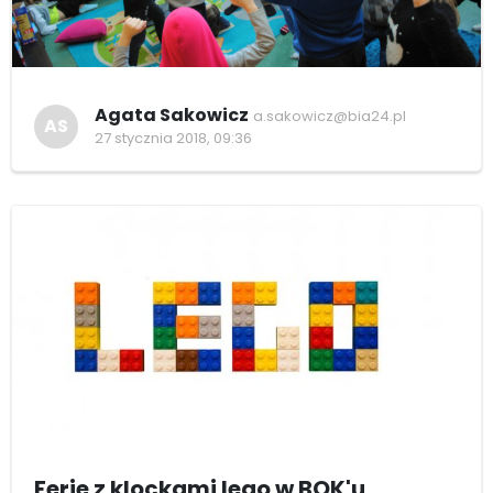
Agata Sakowicz
a.sakowicz@bia24.pl
AS
27 stycznia 2018, 09:36
Ferie z klockami lego w BOK'u