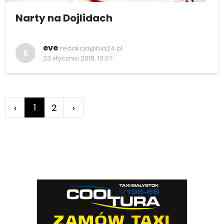
Narty na Dojlidach
eve
redakcja@bia24.pl
E
23 stycznia 2018, 13:07
1
‹
2
›