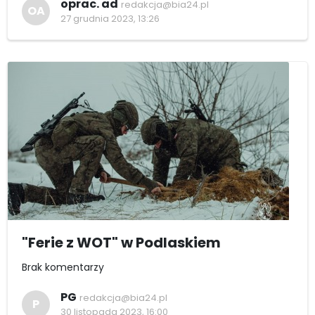
oprac. ad
redakcja@bia24.pl
OA
27 grudnia 2023, 13:26
"Ferie z WOT" w Podlaskiem
Brak komentarzy
PG
redakcja@bia24.pl
P
30 listopada 2023, 16:00