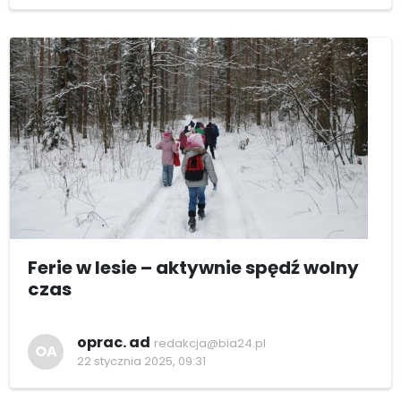
Ferie w lesie – aktywnie spędź wolny
czas
oprac. ad
redakcja@bia24.pl
OA
22 stycznia 2025, 09:31