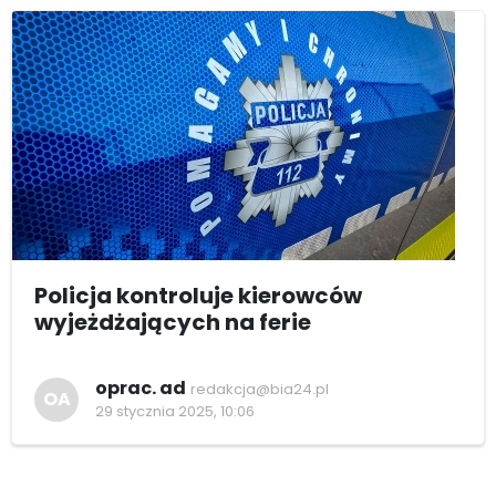
Policja kontroluje kierowców
wyjeżdżających na ferie
oprac. ad
redakcja@bia24.pl
OA
29 stycznia 2025, 10:06