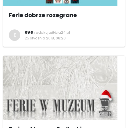
Ferie dobrze rozegrane
eve
redakcja@bia24.pl
E
25 stycznia 2018, 08:20