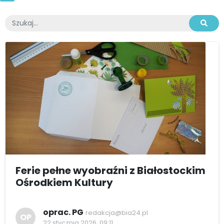
Ferie pełne wyobraźni z Białostockim
Ośrodkiem Kultury
oprac. PG
redakcja@bia24.pl
OP
22 stycznia 2026, 09:11