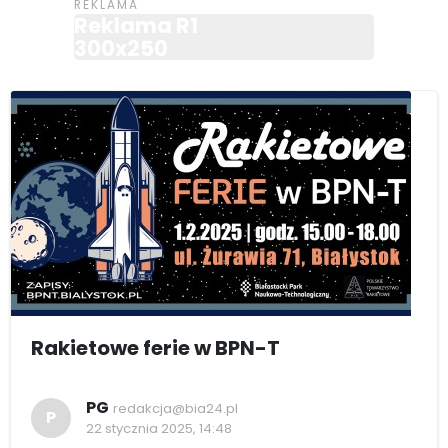
Reklama R1
300x250
Rakietowe ferie w BPN-T
PG
redakcja@bia24.pl
P
22 stycznia 2025, 14:48