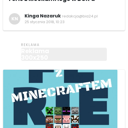
Kinga Nazaruk
redakcja@bia24.pl
KN
25 stycznia 2018, 10:23
Reklama
300x250