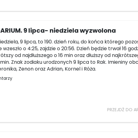
ARIUM. 9 lipca- niedziela wyzwolona
niedziela, 9 lipca, to 190. dzień roku, do końca którego pozo
e wzeszło o 4:25, zajdzie o 20:56. Dzień będzie trwał 16 godz
krótszy od najdłuższego o 16 min oraz dłuższy od najkrótsze
8 min. Znak zodiaku urodzonych 9 lipca to Rak. Imieniny o
ronika, Zenon oraz Adrian, Kornel i Róża.
ntarzy
PRZEJDŹ DO A