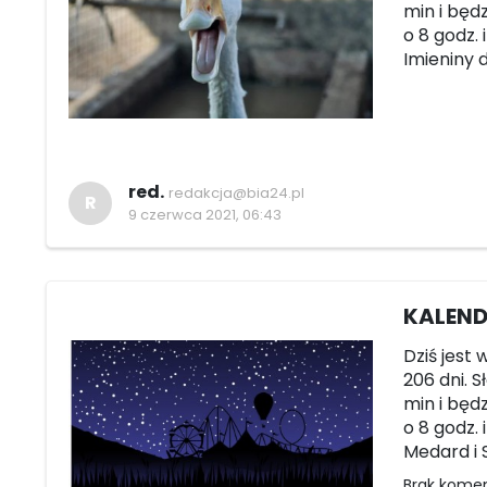
min i będ
o 8 godz.
Imieniny d
red.
redakcja@bia24.pl
R
9 czerwca 2021, 06:43
KALEND
Dziś jest
206 dni. S
min i będ
o 8 godz.
Medard i 
Brak kome