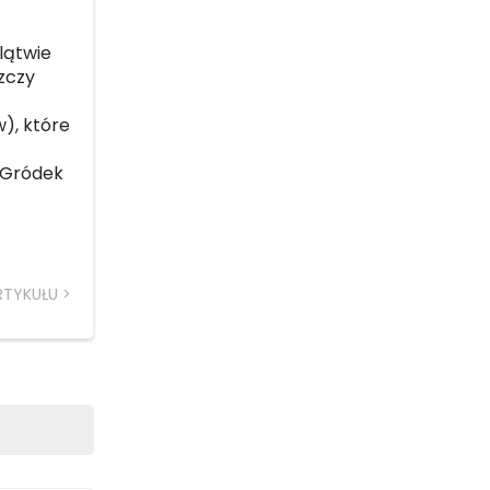
klątwie
zczy
), które
y Gródek
RTYKUŁU