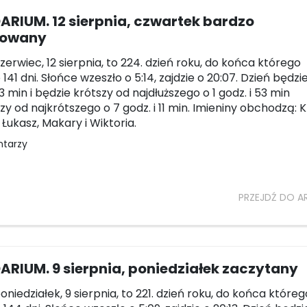
RIUM. 12 sierpnia, czwartek bardzo
cowany
czerwiec, 12 sierpnia, to 224. dzień roku, do końca którego
141 dni. Słońce wzeszło o 5:14, zajdzie o 20:07. Dzień będzi
3 min i będzie krótszy od najdłuższego o 1 godz. i 53 min
zy od najkrótszego o 7 godz. i 11 min. Imieniny obchodzą: K
Łukasz, Makary i Wiktoria.
ntarzy
PRZEJDŹ DO A
RIUM. 9 sierpnia, poniedziałek zaczytany
poniedziałek, 9 sierpnia, to 221. dzień roku, do końca któreg