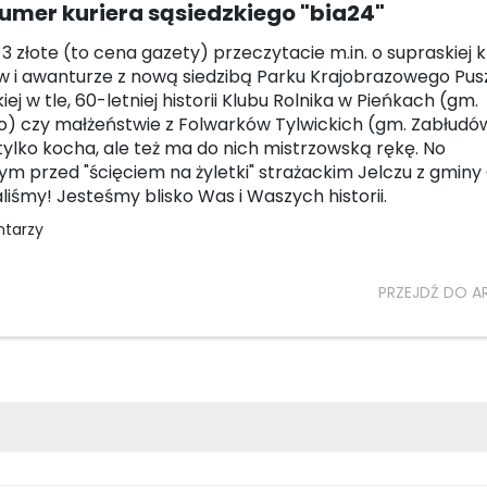
umer kuriera sąsiedzkiego "bia24"
 3 złote (to cena gazety) przeczytacie m.in. o supraskiej 
 i awanturze z nową siedzibą Parku Krajobrazowego Pus
ej w tle, 60-letniej historii Klubu Rolnika w Pieńkach (gm.
) czy małżeństwie z Folwarków Tylwickich (gm. Zabłudów
 tylko kocha, ale też ma do nich mistrzowską rękę. No
nym przed "ścięciem na żyletki" strażackim Jelczu z gmin
aliśmy! Jesteśmy blisko Was i Waszych historii.
ntarzy
PRZEJDŹ DO A