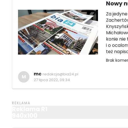
Nowy n
Za jedyne
Zachertów
Knyszyński
Michałowo
konie nie
i o ocalo
też napis
Brak kome
mc
redakcja@bia24.pl
M
27 lipca 2022, 09:34
Reklama R1
940x100