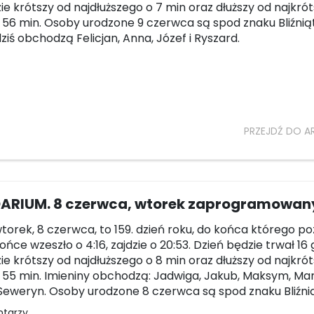
zie krótszy od najdłuższego o 7 min oraz dłuższy od najkró
 i 56 min. Osoby urodzone 9 czerwca są spod znaku Bliźniąt
ziś obchodzą Felicjan, Anna, Józef i Ryszard.
PRZEJDŹ DO A
ARIUM. 8 czerwca, wtorek zaprogramowan
 wtorek, 8 czerwca, to 159. dzień roku, do końca którego p
łońce wzeszło o 4:16, zajdzie o 20:53. Dzień będzie trwał 16 
zie krótszy od najdłuższego o 8 min oraz dłuższy od najkró
 i 55 min. Imieniny obchodzą: Jadwiga, Jakub, Maksym, Mar
Seweryn. Osoby urodzone 8 czerwca są spod znaku Bliźnią
ntarzy