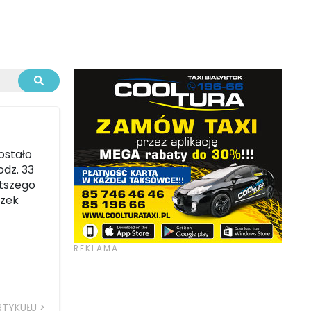
ostało
odz. 33
ótszego
szek
RTYKUŁU