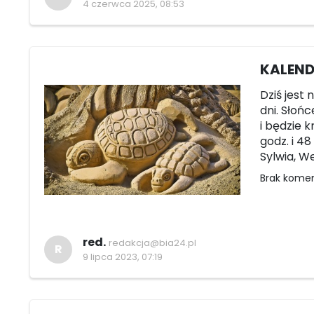
4 czerwca 2025, 08:53
KALEND
Dziś jest 
dni. Słońc
i będzie 
godz. i 4
Sylwia, We
Brak kome
red.
redakcja@bia24.pl
R
9 lipca 2023, 07:19