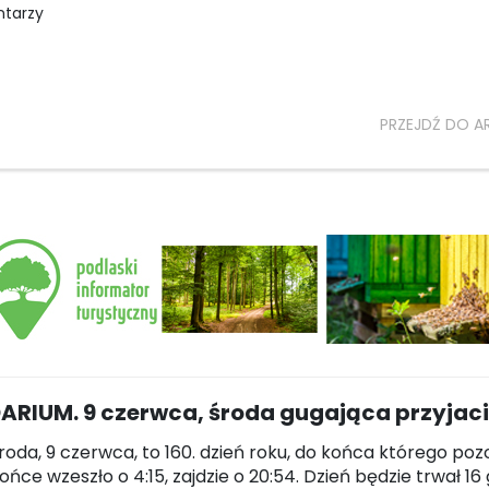
ntarzy
PRZEJDŹ DO A
ARIUM. 9 czerwca, środa gugająca przyjaci
środa, 9 czerwca, to 160. dzień roku, do końca którego poz
łońce wzeszło o 4:15, zajdzie o 20:54. Dzień będzie trwał 16