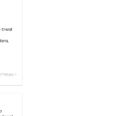
e trwał
lara,
RTYKUŁU
o