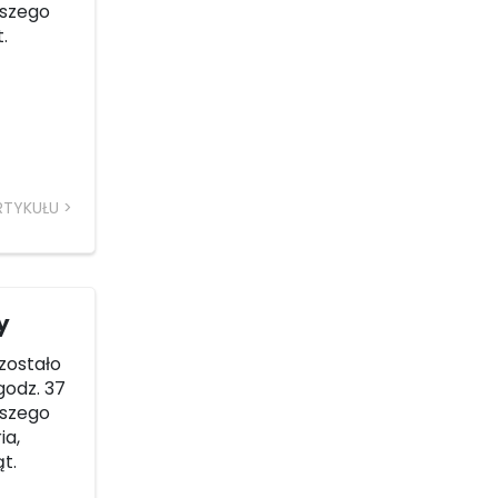
tszego
.
RTYKUŁU
y
ozostało
godz. 37
tszego
ia,
t.