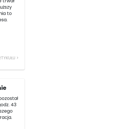
e trwał
łuższy
nia to
esa.
RTYKUŁU
nie
 pozostał
godz. 43
tszego
racja.