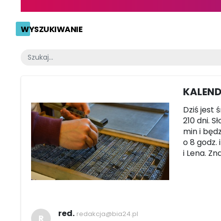
WYSZUKIWANIE
KALEND
Dziś jest
210 dni. S
min i będ
o 8 godz. 
i Lena. Z
red.
redakcja@bia24.pl
R