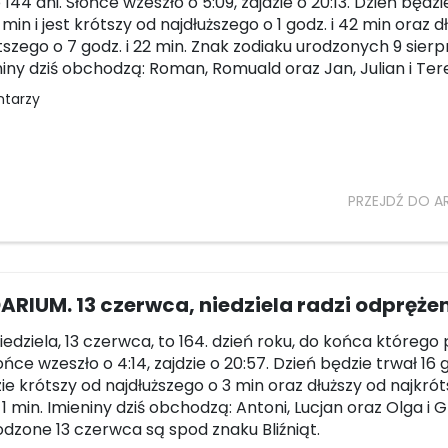
144 dni. Słońce wzeszło o 5:09, zajdzie o 20:13. Dzień będzi
 min i jest krótszy od najdłuższego o 1 godz. i 42 min oraz d
tszego o 7 godz. i 22 min. Znak zodiaku urodzonych 9 sierp
niny dziś obchodzą: Roman, Romuald oraz Jan, Julian i Ter
ntarzy
PRZEJDŹ DO A
RIUM. 13 czerwca, niedziela radzi odpręże
niedziela, 13 czerwca, to 164. dzień roku, do końca którego
łońce wzeszło o 4:14, zajdzie o 20:57. Dzień będzie trwał 16 
zie krótszy od najdłuższego o 3 min oraz dłuższy od najkró
i 1 min. Imieniny dziś obchodzą: Antoni, Lucjan oraz Olga i G
dzone 13 czerwca są spod znaku Bliźniąt.