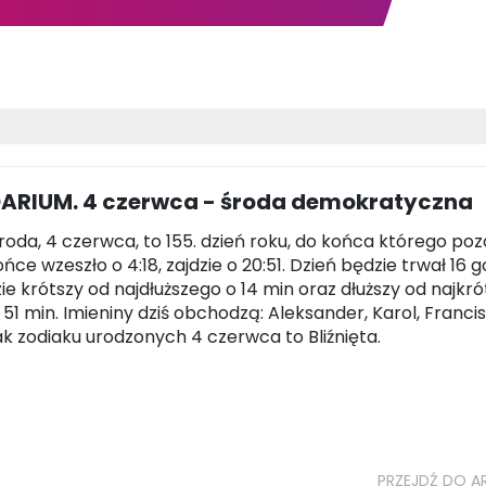
ARIUM. 4 czerwca - środa demokratyczna
 środa, 4 czerwca, to 155. dzień roku, do końca którego poz
łońce wzeszło o 4:18, zajdzie o 20:51. Dzień będzie trwał 16 g
zie krótszy od najdłuższego o 14 min oraz dłuższy od najkr
i 51 min. Imieniny dziś obchodzą: Aleksander, Karol, Franci
nak zodiaku urodzonych 4 czerwca to Bliźnięta.
PRZEJDŹ DO A