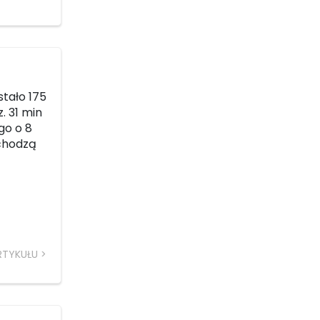
stało 175
. 31 min
go o 8
bchodzą
RTYKUŁU