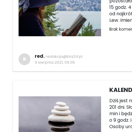
pozostało 
15 godz. 4
od najkró
Lew. Imie
Brak kome
red.
redakcja@bia24.pl
R
9 sierpnia 2021, 09:06
KALENDA
Dziś jest 
201 dni. S
min i będ
o 9 godz. 
Osoby uro