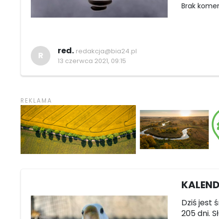
Brak kome
red.
redakcja@bia24.pl
R
13 czerwca 2021, 09:15
KALEND
Dziś jest 
205 dni. S