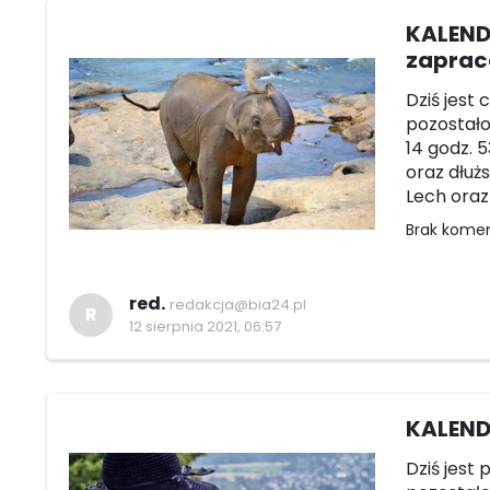
KALENDA
zapra
Dziś jest 
pozostało 
14 godz. 5
oraz dłużs
Lech oraz 
Brak kome
red.
redakcja@bia24.pl
R
12 sierpnia 2021, 06:57
KALENDA
Dziś jest 