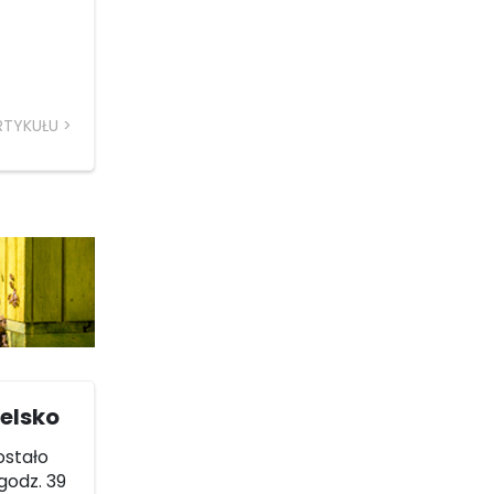
RTYKUŁU
elsko
ostało
 godz. 39