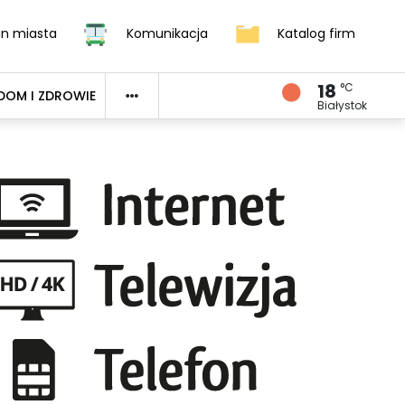
an miasta
Komunikacja
Katalog firm
18
°C
DOM I ZDROWIE
Białystok