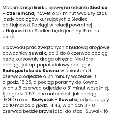
Modernizacja linii kolejowej na odcinku
Siedlce
- Czeremcha
, nawet o 27 minut wydłuży czas
jazdy pociągów kursujących z Siedlec
do Hajnówki. Pociągi w relacji powrotnej
z Hajnówki do Siedlec będą jechały 15 minut
dłużej.
Z powodu prac związanych z budową drogowej
obwodnicy
Suwałk
, od 3 do 8 czerwca pociągi
będą kursowały drogą okrężną. Niektóre
pociągi, jak np. popołudniowy pociąg
z
Białegostoku do Kowna
w dniach 7 i 8
czerwca odjedzie o 24 minuty wcześniej, tj.
o godz. 15:25, a pociąg poranny do Kowna
w dniu 8 czerwca odjedzie o 31 minut wcześniej,
tj. o godz. 7:57. Inne natomiast, jak pociąg
REGIO relacji
Białystok - Suwałki
, odjeżdżający
od 10 marca o godz. 14:43, w dniach 3 - 8
czerwca będzie przyjeżdżał do stacji Suwałki 16