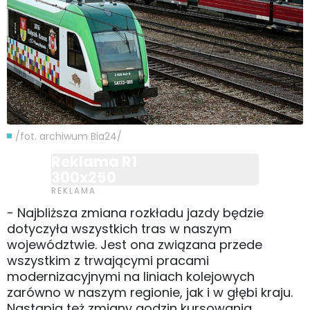
/fot. archiwum Bia24/
Reklama R1
300x250
- Najbliższa zmiana rozkładu jazdy będzie
dotyczyła wszystkich tras w naszym
województwie. Jest ona związana przede
wszystkim z trwającymi pracami
modernizacyjnymi na liniach kolejowych
zarówno w naszym regionie, jak i w głębi kraju.
Nastąpią też zmiany godzin kursowania