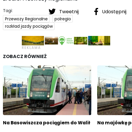
Tagi:
Tweetnij
Udostępnij
Przewozy Regionalne
polregio
rozkład jazdy pociągów
ZOBACZ RÓWNIEŻ
Na Basowiszcza pociągiem do Walił
Na majówkę p