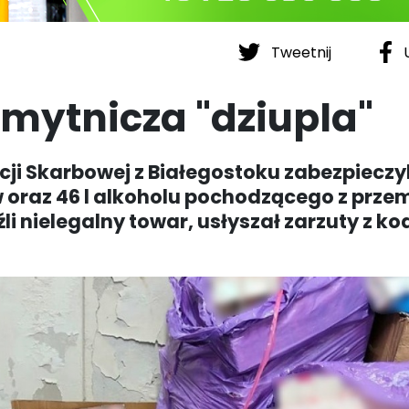
Tweetnij
U
mytnicza "dziupla"
ji Skarbowej z Białegostoku zabezpieczyl
 oraz 46 l alkoholu pochodzącego z prze
li nielegalny towar, usłyszał zarzuty z k