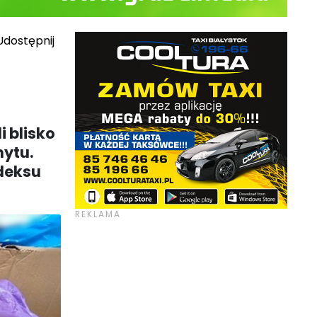
dostępnij
i blisko
mytu.
odeksu