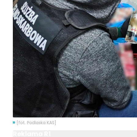
[fot. Podlaska KAS]
Reklama R1