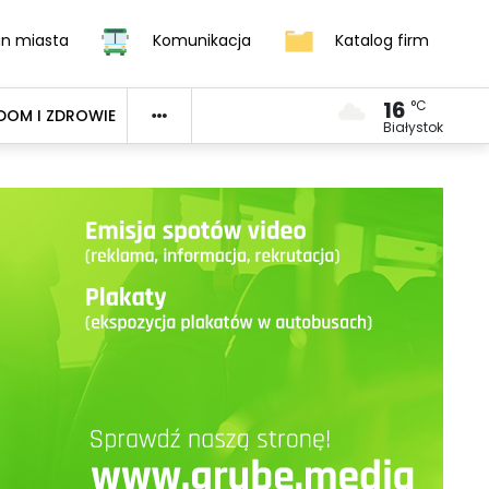
an miasta
Komunikacja
Katalog firm
16
°C
DOM I ZDROWIE
Białystok