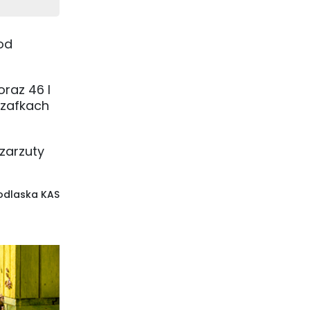
od
raz 46 l
szafkach
zarzuty
Podlaska KAS