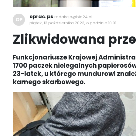
oprac. ps
redakcja@bia24.pl
OP
piątek, 13 października 2023, o godzinie 10:01
Zlikwidowana prze
Funkcjonariusze Krajowej Administrac
1700 paczek nielegalnych papierosów
23-latek, u którego mundurowi znaleź
karnego skarbowego.