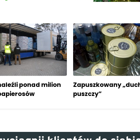
aleźli ponad milion
Zapuszkowany „duc
papierosów
puszczy”