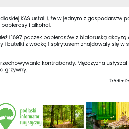
laskiej KAS ustalili, że w jednym z gospodarstw p
apierosy i alkohol.
eźli 1697 paczek papierosów z białoruską akcyzą o
 i butelki z wódką i spirytusem znajdowały się w 
 przechowywania kontrabandy. Mężczyzna usłyszał 
a grzywny.
Źródło: 