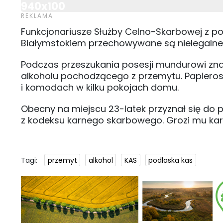
940x100
Funkcjonariusze Służby Celno-Skarbowej z pod
Białymstokiem przechowywane są nielegalne p
Podczas przeszukania posesji mundurowi znal
alkoholu pochodzącego z przemytu. Papierosy
i komodach w kilku pokojach domu.
Obecny na miejscu 23-latek przyznał się do
z kodeksu karnego skarbowego. Grozi mu kar
Tagi:
przemyt
alkohol
KAS
podlaska kas