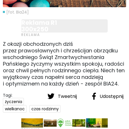
[fot. Bia24]
Reklama R1
300x250
Z okazji obchodzonych dziś
przez prawosławnych i chrześcijan obrządku
wschodniego Świąt Zmartwychwstania
Pańskiego życzymy wszystkim spokoju, radości
oraz chwil pełnych rodzinnego ciepła. Niech ten
wyjątkowy czas napełni serca nadzieją
i optymizmem na każdy dzień - zespół BIA24.
Tagi:
Tweetnij
Udostępnij
życzenia
wielkanoc
czas rodzinny