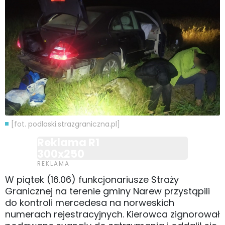
[fot. podlaski.strazgraniczna.pl]
Reklama R1
300x250
W piątek (16.06) funkcjonariusze Straży
Granicznej na terenie gminy Narew przystąpili
do kontroli mercedesa na norweskich
numerach rejestracyjnych. Kierowca zignorował