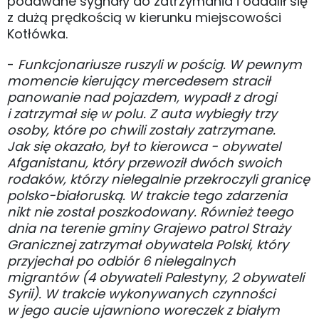
podawane sygnały do zatrzymania i oddalił się
z dużą prędkością w kierunku miejscowości
Kotłówka.
-
Funkcjonariusze ruszyli w pościg. W pewnym
momencie kierujący mercedesem stracił
panowanie nad pojazdem, wypadł z drogi
i zatrzymał się w polu. Z auta wybiegły trzy
osoby, które po chwili zostały zatrzymane.
Jak się okazało, był to kierowca - obywatel
Afganistanu, który przewoził dwóch swoich
rodaków, którzy nielegalnie przekroczyli granicę
polsko-białoruską. W trakcie tego zdarzenia
nikt nie został poszkodowany. Również teego
dnia na terenie gminy Grajewo patrol Straży
Granicznej zatrzymał obywatela Polski, który
przyjechał po odbiór 6 nielegalnych
migrantów (4 obywateli Palestyny, 2 obywateli
Syrii). W trakcie wykonywanych czynności
w jego aucie ujawniono woreczek z białym