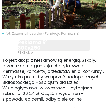
fot. Zuzanna Kozerska (Fundacja Pomóż Im)
Reklama R1
300x250
To jest akcja z niesamowitą energią. Szkoły,
przedszkola organizują charytatywne
kiermasze, koncerty, przedstawienia, konkursy...
Wszystko po to, by wesprzeć podopiecznych
Białostockiego Hospicjum dla Dzieci.
W ubiegłym roku w kwestach i licytacjach
zebrano 126 24 zł. Część z wydarzeń -
z powodu epidemii, odbyła się online.