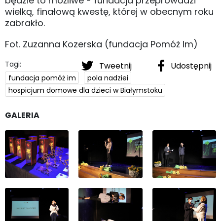
będzie to możliwe - fundacja przeprowadzi
wielką, finałową kwestę, której w obecnym roku
zabrakło.
Fot. Zuzanna Kozerska (fundacja Pomóż Im)
Tagi:
Tweetnij
Udostępnij
fundacja pomóż im
pola nadziei
hospicjum domowe dla dzieci w Białymstoku
GALERIA