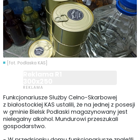
[fot. Podlaska KAS]
Reklama R1
300x250
Funkcjonariusze Służby Celno-Skarbowej
z białostockiej KAS ustalili, że na jednej z posesji
w gminie Bielsk Podlaski magazynowany jest
nielegalny alkohol. Mundurowi przeszukali
gospodarstwo.
- W przedsionku domu funkcjonariusze znaleźli