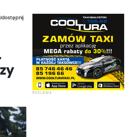
dostępnij
.
zy