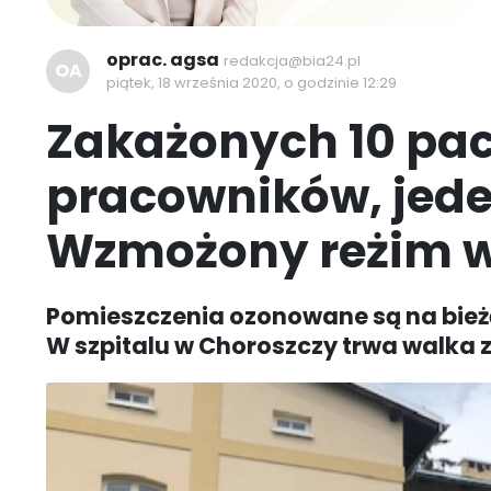
oprac. agsa
redakcja@bia24.pl
OA
piątek, 18 września 2020, o godzinie 12:29
Zakażonych 10 pac
pracowników, jede
Wzmożony reżim w 
Pomieszczenia ozonowane są na bieżą
W szpitalu w Choroszczy trwa walka 