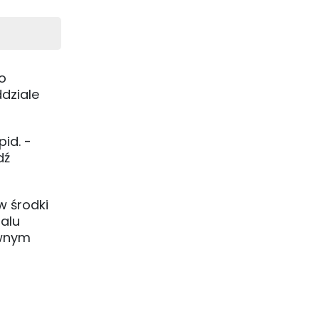
o
ddziale
id. -
dź
w środki
alu
ywnym