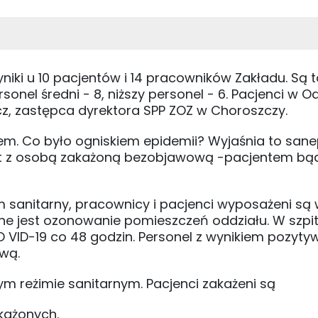
ki u 10 pacjentów i 14 pracowników Zakładu. Są t
ersonel średni - 8, niższy personel - 6. Pacjenci w O
cz, zastępca dyrektora SPP ZOZ w Choroszczy.
em. Co było ogniskiem epidemii? Wyjaśnia to sanep
t z osobą zakażoną bezobjawową -pacjentem bą
sanitarny, pracownicy i pacjenci wyposażeni są 
ne jest ozonowanie pomieszczeń oddziału. W szpit
VID-19 co 48 godzin. Personel z wynikiem pozyt
wą.
m reżimie sanitarnym. Pacjenci zakażeni są
każonych.