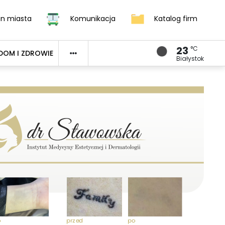
an miasta
Komunikacja
Katalog firm
23
°C
DOM I ZDROWIE
Białystok