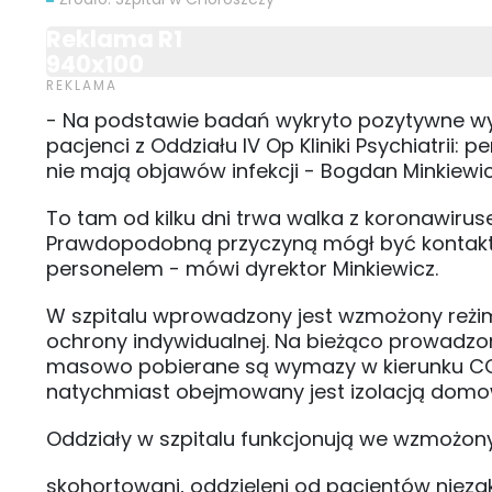
Reklama R1
940x100
- Na podstawie badań wykryto pozytywne wyni
pacjenci z Oddziału IV Op Kliniki Psychiatrii: p
nie mają objawów infekcji - Bogdan Minkiewi
To tam od kilku dni trwa walka z koronawirus
Prawdopodobną przyczyną mógł być kontak
personelem - mówi dyrektor Minkiewicz.
W szpitalu wprowadzony jest wzmożony reżim 
ochrony indywidualnej. Na bieżąco prowadzo
masowo pobierane są wymazy w kierunku CO 
natychmiast obejmowany jest izolacją domo
Oddziały w szpitalu funkcjonują we wzmożony
skohortowani, oddzieleni od pacjentów nieza