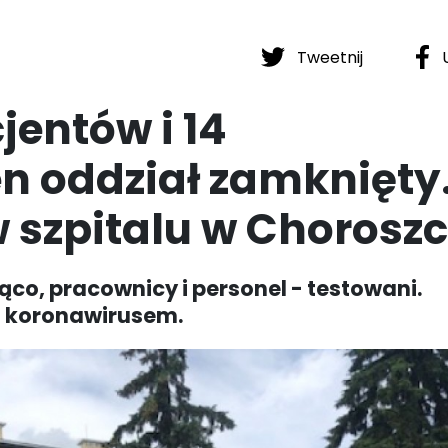
Tweetnij
U
jentów i 14
n oddział zamknięty
szpitalu w Choroszc
co, pracownicy i personel - testowani.
z koronawirusem.