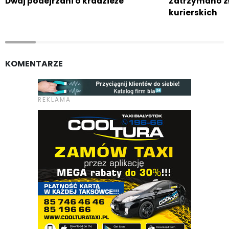
Dwaj podejrzani o kradzieże
Zatrzymano zł
kurierskich
KOMENTARZE