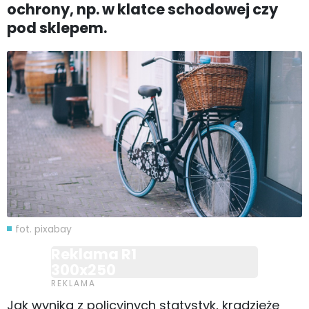
ochrony, np. w klatce schodowej czy
pod sklepem.
fot. pixabay
Reklama R1
300x250
Jak wynika z policyjnych statystyk, kradzieże