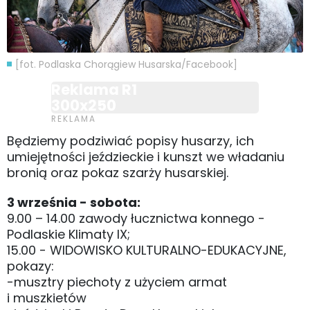
[fot. Podlaska Chorągiew Husarska/Facebook]
Reklama R1
300x250
Będziemy podziwiać popisy husarzy, ich
umiejętności jeździeckie i kunszt we władaniu
bronią oraz pokaz szarży husarskiej.
3 września - sobota:
9.00 – 14.00 zawody łucznictwa konnego -
Podlaskie Klimaty IX;
15.00 - WIDOWISKO KULTURALNO-EDUKACYJNE,
pokazy:
-musztry piechoty z użyciem armat
i muszkietów