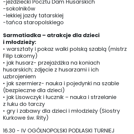
-jeździecki Pocztu Dam Husarskich
-sokolników
-lekkiej jazdy tatarskiej
-tańca staropolskiego
Sarmatiadka – atrakcje dla dzieci
i młodzieży:
• warsztaty i pokaz walki polską szablą (mistrz
Filip Łakomy)
• jak husarz- przejażdżka na koniach
husarskich; zdjęcie z husarzami i ich
uzbrojeniem
• jak szermierz- nauka i pojedynki na szable
(bezpieczne dla dzieci)
• jak Lisowczyk i łucznik – nauka i strzelanie
z łuku do tarczy
• gry i zabawy dla dzieci i młodzieży (Siostry
Kurkowe św. Rity)
16.30 - IV OGÓLNOPOLSKI PODLASKI TURNIEJ