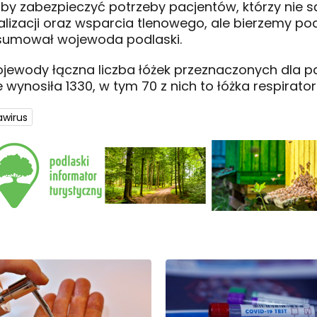
aby zabezpieczyć potrzeby pacjentów, którzy nie s
lizacji oraz wsparcia tlenowego, ale bierzemy p
dsumował wojewoda podlaski.
ojewody łączna liczba łóżek przeznaczonych dla 
ynosiła 1330, w tym 70 z nich to łóżka respirato
awirus