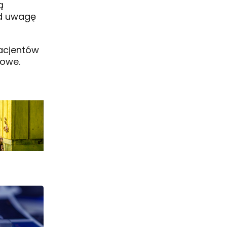
ą
od uwagę
pacjentów
rowe.