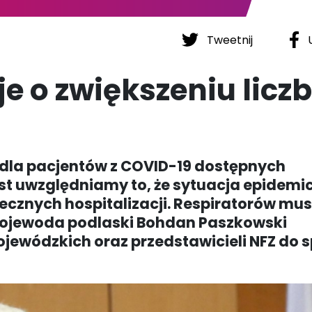
Tweetnij
U
 o zwiększeniu licz
w dla pacjentów z COVID-19 dostępnych
t uwzględniamy to, że sytuacja epidemic
iecznych hospitalizacji. Respiratorów mus
) wojewoda podlaski Bohdan Paszkowski
jewódzkich oraz przedstawicieli NFZ do 