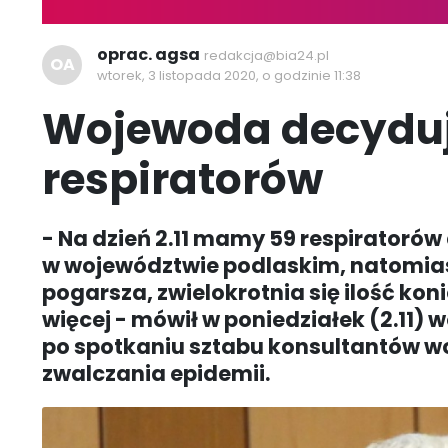
oprac. agsa
redakcja@bia24.pl
OA
wtorek, 3 listopada 2020, o godzinie 11:38
Wojewoda decyduje
respiratorów
- Na dzień 2.11 mamy 59 respiratoró
w województwie podlaskim, natomias
pogarsza, zwielokrotnia się ilość kon
więcej - mówił w poniedziałek (2.11
po spotkaniu sztabu konsultantów wo
zwalczania epidemii.