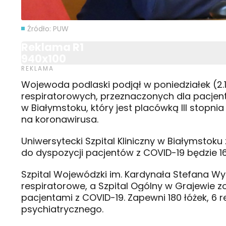
Źródło: PUW
Reklama R1
940x100
Wojewoda podlaski podjął w poniedziałek (2.11
respiratorowych, przeznaczonych dla pacjent
w Białymstoku, który jest placówką III stopni
na koronawirusa.
Uniwersytecki Szpital Kliniczny w Białymstoku
do dyspozycji pacjentów z COVID-19 będzie 16 
Szpital Wojewódzki im. Kardynała Stefana Wy
respiratorowe, a Szpital Ogólny w Grajewie z
pacjentami z COVID-19. Zapewni 180 łóżek, 6 
psychiatrycznego.