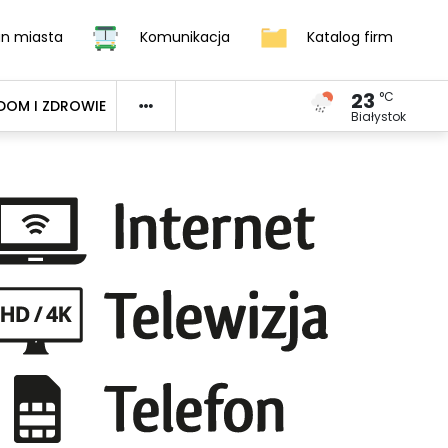
an miasta
Komunikacja
Katalog firm
23
°C
DOM I ZDROWIE
Białystok