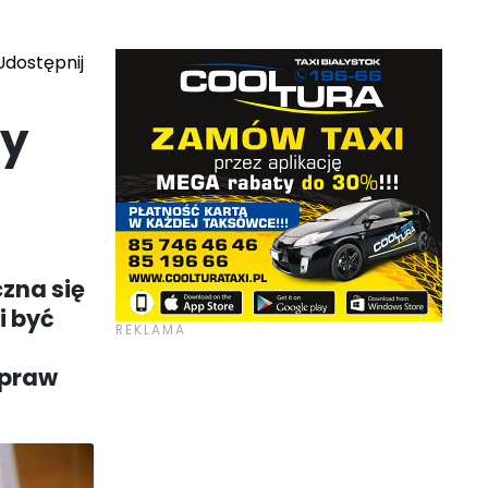
dostępnij
by
zna się
i być
spraw