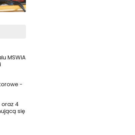
talu MSWiA
i
atorowe -
 oraz 4
mującą się