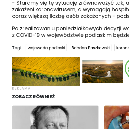
- Staramy się tę sytuację zrównoważyć tak, 
zakażeni koronawirusem, a wymagają hospita
coraz większą liczbę osób zakażonych - po
Po zrealizowaniu poniedziałkowych decyzji w
z COVID-19 w województwie podlaskim będzie w
Tagi:
wojewoda podlaski
Bohdan Paszkowski
koron
ZOBACZ RÓWNIEŻ