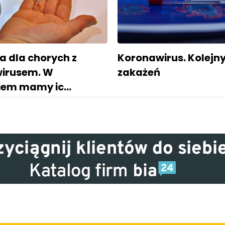
ia dla chorych z
Koronawirus. Kolejn
irusem. W
zakażeń
iem mamy ic…