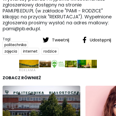
zgłoszeniowy dostępny na stronie
PAMI.PB.EDU.PL (w zakładce "PAMI - RODZICE"
klikając na przycisk "REKRUTACJA"). Wypełnione
zgłoszenia prosimy wysłać na adres mailowy:
pami@pb.edu.pl.
Tagi:
Tweetnij
Udostępnij
politechnika
zajęcia
internet
rodzice
ZOBACZ RÓWNIEŻ