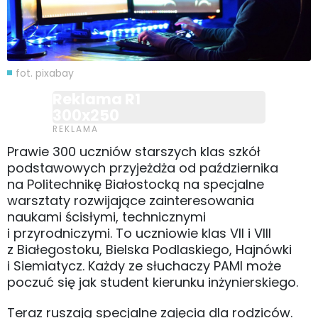
fot. pixabay
Reklama R1
300x250
Prawie 300 uczniów starszych klas szkół
podstawowych przyjeżdża od października
na Politechnikę Białostocką na specjalne
warsztaty rozwijające zainteresowania
naukami ścisłymi, technicznymi
i przyrodniczymi. To uczniowie klas VII i VIII
z Białegostoku, Bielska Podlaskiego, Hajnówki
i Siemiatycz. Każdy ze słuchaczy PAMI może
poczuć się jak student kierunku inżynierskiego.
Teraz ruszają specjalne zajęcia dla rodziców.