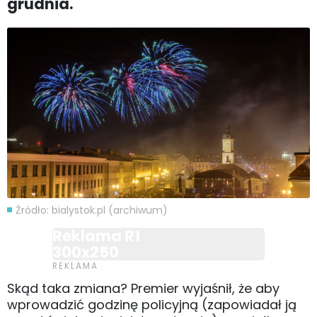
grudnia.
Źródło: bialystok.pl (archiwum)
Reklama R1
300x250
Skąd taka zmiana? Premier wyjaśnił, że aby
wprowadzić godzinę policyjną (zapowiadał ją