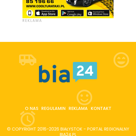
O NAS
REGULAMIN
REKLAMA
KONTAKT
© COPYRIGHT 2016-2026 BIAŁYSTOK - PORTAL REGIONALNY
BIA24.PL