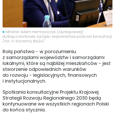
Minister Adam Hamryszczyk (z&nbsp;lewej)
i&nbsp;członkowie zarządu województwa podczas konsultacji
/fot. H. Korzenny Bia24/
Rolą państwa - w porozumieniu
z samorządami województw i samorządami
lokalnymi, które są najbliżej mieszkańców - jest
stworzenie odpowiednich warunków
do rozwoju - legislacyjnych, finansowych
i instytucjonalnych.
Spotkania konsultacyjne Projektu Krajowej
Strategii Rozwoju Regionalnego 2030 będą
kontynuowane we wszystkich regionach Polski
do końca stycznia.