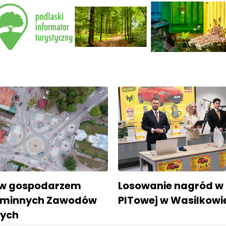
ów gospodarzem
Losowanie nagród w l
gminnych Zawodów
PITowej w Wasilkowi
wych