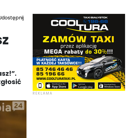
dostępnij
sz
sz!”.
głosić