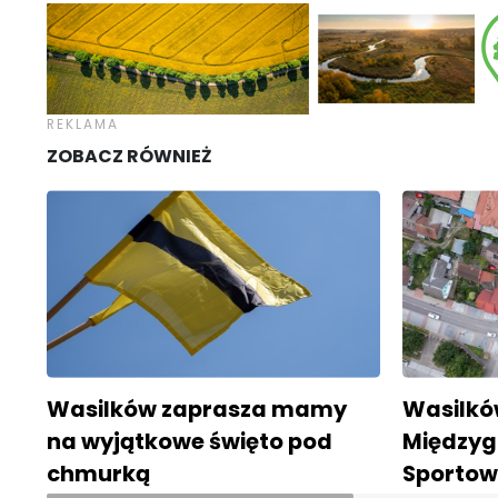
ZOBACZ RÓWNIEŻ
Wasilków zaprasza mamy
Wasilk
na wyjątkowe święto pod
Między
chmurką
Sporto