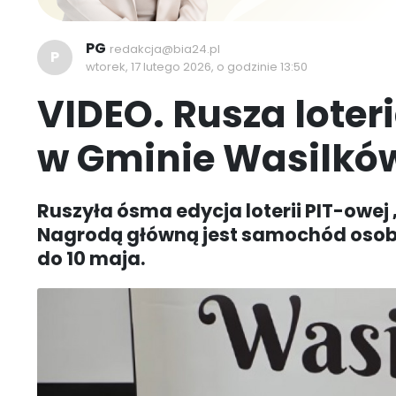
PG
redakcja@bia24.pl
P
wtorek, 17 lutego 2026, o godzinie 13:50
VIDEO. Rusza loter
w Gminie Wasilkó
Ruszyła ósma edycja loterii PIT-owe
Nagrodą główną jest samochód osobow
do 10 maja.