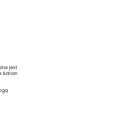
żne jest
a Adrian
ogą