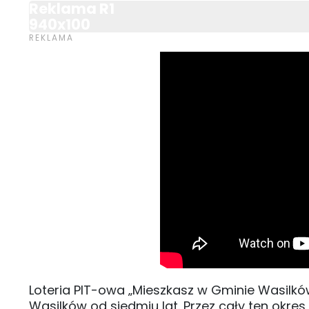
Reklama R1
940x100
Loteria PIT-owa „Mieszkasz w Gminie Wasilk
Wasilków od siedmiu lat. Przez cały ten okres