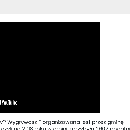
ów? Wygrywasz!” organizowana jest przez gminę
, czyli od 2018 roku w gminie przybyło 2607 podatn