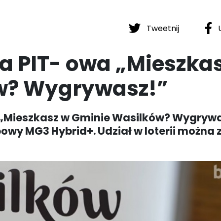
Tweetnij
U
ia PIT- owa „Mieszka
w? Wygrywasz!”
j „Mieszkasz w Gminie Wasilków? Wygrywa
y MG3 Hybrid+. Udział w loterii można z