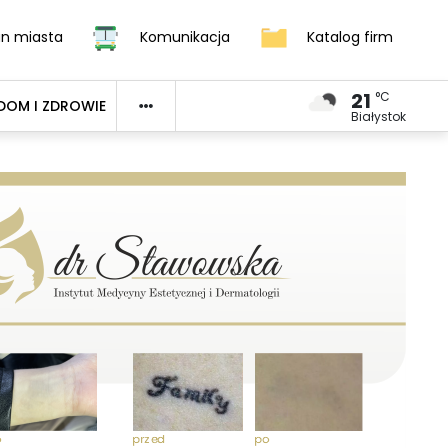
an miasta
Komunikacja
Katalog firm
21
°C
DOM I ZDROWIE
Białystok