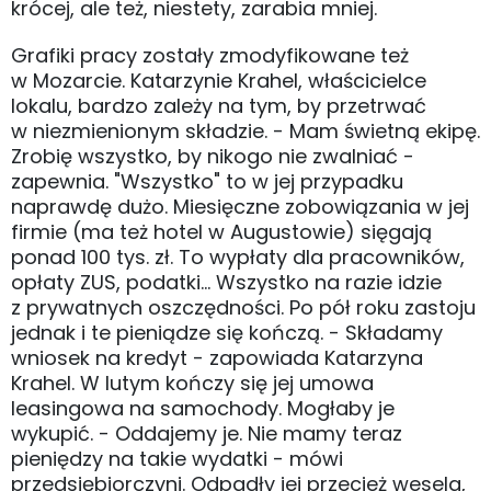
krócej, ale też, niestety, zarabia mniej.
Grafiki pracy zostały zmodyfikowane też
w Mozarcie. Katarzynie Krahel, właścicielce
lokalu, bardzo zależy na tym, by przetrwać
w niezmienionym składzie. - Mam świetną ekipę.
Zrobię wszystko, by nikogo nie zwalniać -
zapewnia. "Wszystko" to w jej przypadku
naprawdę dużo. Miesięczne zobowiązania w jej
firmie (ma też hotel w Augustowie) sięgają
ponad 100 tys. zł. To wypłaty dla pracowników,
opłaty ZUS, podatki... Wszystko na razie idzie
z prywatnych oszczędności. Po pół roku zastoju
jednak i te pieniądze się kończą. - Składamy
wniosek na kredyt - zapowiada Katarzyna
Krahel. W lutym kończy się jej umowa
leasingowa na samochody. Mogłaby je
wykupić. - Oddajemy je. Nie mamy teraz
pieniędzy na takie wydatki - mówi
przedsiębiorczyni. Odpadły jej przecież wesela,