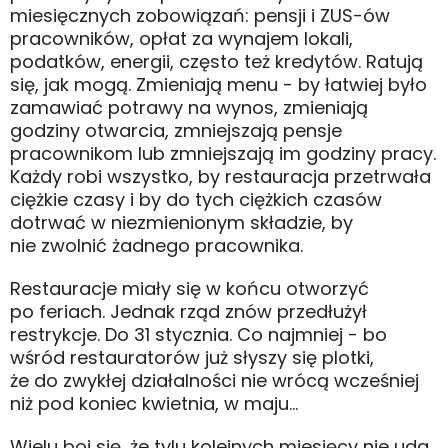
miesięcznych zobowiązań: pensji i ZUS-ów
pracowników, opłat za wynajem lokali,
podatków, energii, często też kredytów. Ratują
się, jak mogą. Zmieniają menu - by łatwiej było
zamawiać potrawy na wynos, zmieniają
godziny otwarcia, zmniejszają pensje
pracownikom lub zmniejszają im godziny pracy.
Każdy robi wszystko, by restauracja przetrwała
ciężkie czasy i by do tych ciężkich czasów
dotrwać w niezmienionym składzie, by
nie zwolnić żadnego pracownika.
Restauracje miały się w końcu otworzyć
po feriach. Jednak rząd znów przedłużył
restrykcje. Do 31 stycznia. Co najmniej - bo
wśród restauratorów już słyszy się plotki,
że do zwykłej działalności nie wrócą wcześniej
niż pod koniec kwietnia, w maju...
Wielu boi się, że tylu kolejnych miesięcy nie uda