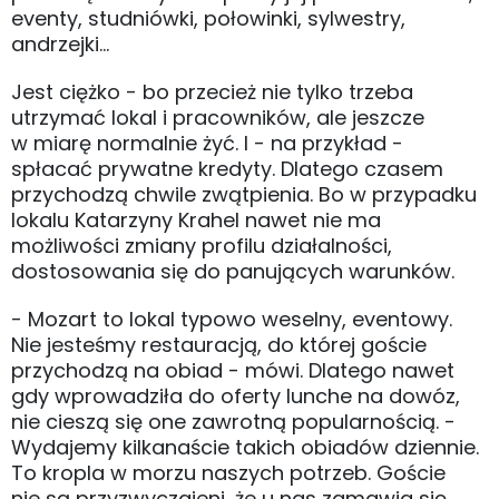
eventy, studniówki, połowinki, sylwestry,
andrzejki...
Jest ciężko - bo przecież nie tylko trzeba
utrzymać lokal i pracowników, ale jeszcze
w miarę normalnie żyć. I - na przykład -
spłacać prywatne kredyty. Dlatego czasem
przychodzą chwile zwątpienia. Bo w przypadku
lokalu Katarzyny Krahel nawet nie ma
możliwości zmiany profilu działalności,
dostosowania się do panujących warunków.
- Mozart to lokal typowo weselny, eventowy.
Nie jesteśmy restauracją, do której goście
przychodzą na obiad - mówi. Dlatego nawet
gdy wprowadziła do oferty lunche na dowóz,
nie cieszą się one zawrotną popularnością. -
Wydajemy kilkanaście takich obiadów dziennie.
To kropla w morzu naszych potrzeb. Goście
nie są przyzwyczajeni, że u nas zamawia się