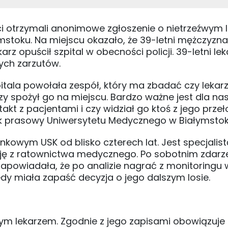
ci otrzymali anonimowe zgłoszenie o nietrzeźwym 
mstoku. Na miejscu okazało, że 39-letni mężczyzna
rz opuścił szpital w obecności policji. 39-letni lek
nych zarzutów.
pitala powołała zespół, który ma zbadać czy lekar
y spożył go na miejscu. Bardzo ważne jest dla nas
ntakt z pacjentami i czy widział go ktoś z jego prze
nik prasowy Uniwersytetu Medycznego w Białymstok
kowym USK od blisko czterech lat. Jest specjalist
ję z ratownictwa medycznego. Po sobotnim zdarz
 zapowiadała, że po analizie nagrać z monitoringu 
edy miała zapaść decyzja o jego dalszym losie.
tym lekarzem. Zgodnie z jego zapisami obowiązuje