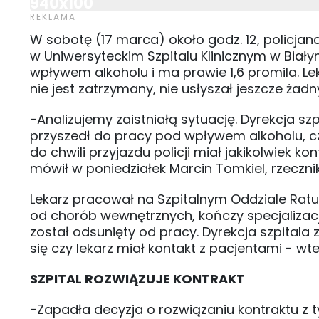
940x100
W sobotę (17 marca) około godz. 12, policjan
w Uniwersyteckim Szpitalu Klinicznym w Biały
wpływem alkoholu i ma prawie 1,6 promila. Leka
nie jest zatrzymany, nie usłyszał jeszcze żad
-Analizujemy zaistniałą sytuację. Dyrekcja sz
przyszedł do pracy pod wpływem alkoholu, cz
do chwili przyjazdu policji miał jakikolwiek ko
mówił w poniedziałek Marcin Tomkiel, rzecz
Lekarz pracował na Szpitalnym Oddziale Ratun
od chorób wewnętrznych, kończy specjalizac
został odsunięty od pracy. Dyrekcja szpitala
się czy lekarz miał kontakt z pacjentami - wt
SZPITAL ROZWIĄZUJE KONTRAKT
-Zapadła decyzja o rozwiązaniu kontraktu z 