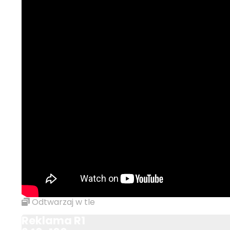
Odtwarzaj w tle
Reklama R1