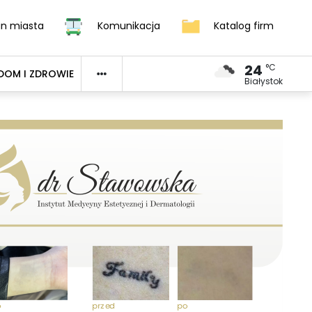
an miasta
Komunikacja
Katalog firm
24
°C
DOM I ZDROWIE
Białystok