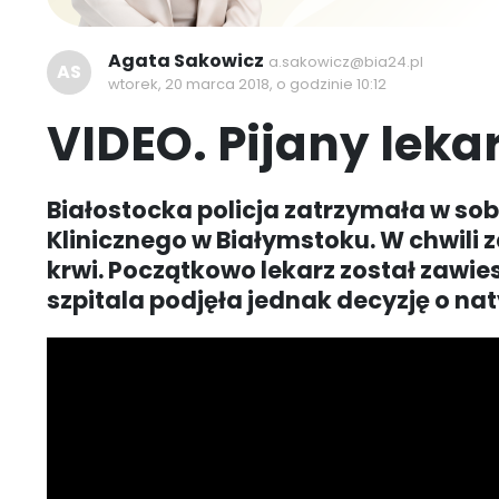
Agata Sakowicz
a.sakowicz@bia24.pl
AS
wtorek, 20 marca 2018, o godzinie 10:12
VIDEO. Pijany leka
Białostocka policja zatrzymała w sob
Klinicznego w Białymstoku. W chwili 
krwi. Początkowo lekarz został zawi
szpitala podjęła jednak decyzję o n