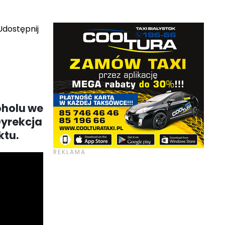
dostępnij
oholu we
Dyrekcja
ktu.