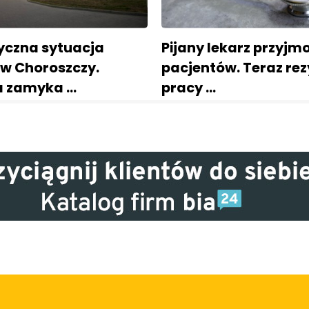
czna sytuacja
Pijany lekarz przyjm
 w Choroszczy.
pacjentów. Teraz rez
a zamyka …
pracy …