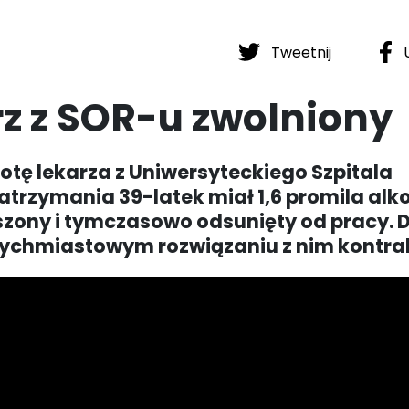
Tweetnij
U
rz z SOR-u zwolniony
otę lekarza z Uniwersyteckiego Szpitala
zatrzymania 39-latek miał 1,6 promila alk
eszony i tymczasowo odsunięty od pracy. 
atychmiastowym rozwiązaniu z nim kontra