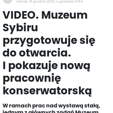
wtorek, 15 grudnia 2020, o godzinie 14:54
VIDEO. Muzeum
Sybiru
przygotowuje się
do otwarcia.
I pokazuje nową
pracownię
konserwatorską
W ramach prac nad wystawą stałą,
jednym z głównych zadań Muzeum