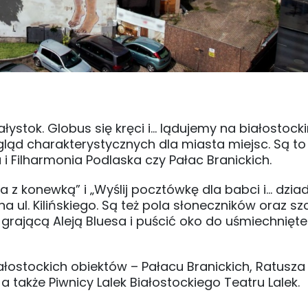
łystok. Globus się kręci i… lądujemy na białostoc
ląd charakterystycznych dla miasta miejsc. Są to 
 i Filharmonia Podlaska czy Pałac Branickich.
 z konewką” i „Wyślij pocztówkę dla babci i… dziad
a ul. Kilińskiego. Są też pola słoneczników oraz s
rającą Aleją Bluesa i puścić oko do uśmiechnięt
ałostockich obiektów – Pałacu Branickich, Ratusza
 także Piwnicy Lalek Białostockiego Teatru Lalek.