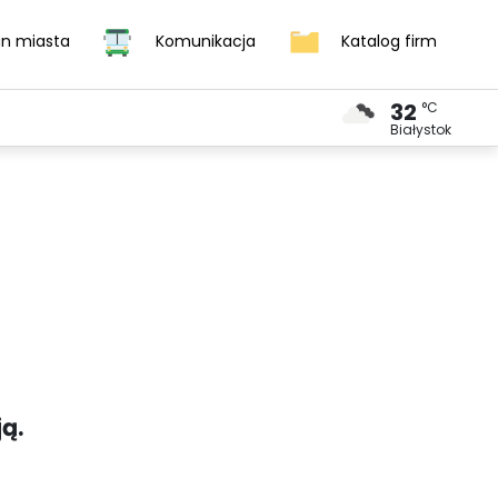
an miasta
Komunikacja
Katalog firm
32
°C
DOM I ZDROWIE
KURIER SĄSIEDZKI
УКРАЇНСЬКИЙ
Białystok
ą.