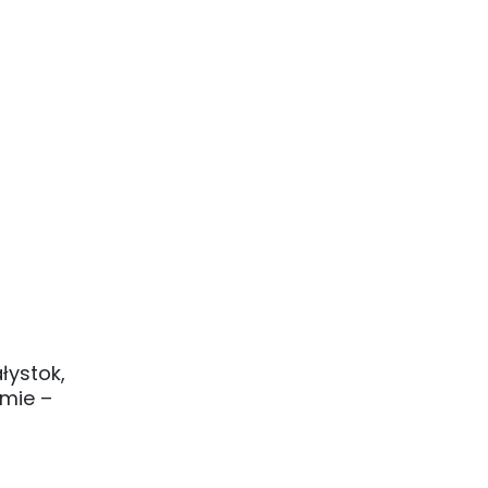
łystok,
lmie –