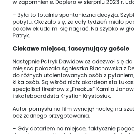
w zapomnienie. Dopiero w sierpniu 2023 r. uda
– Była to totalnie spontaniczna decyzja. Sz
pobytu. Okazało się, że cały tydzień miało pa
cokolwiek uda mi się nagrać. Na szybko w g
Patryk.
Ciekawe miejsca, fascynujący goście
Następnie Patryk Dawidowicz odezwał się do
miejsca pokazała Agnieszka Błachowska z Dep
do różnych utalentowanych osób z pytaniem, 
kilka osób. Są wśród nich: akordeonista Łukas
specjaliści fireshow z „Freakus” Kamila Janow
i skateboardzista Krystian Krystosiuk.
Autor pomysłu na film wynajął nocleg na sześ
bez żadnego przygotowania.
– Gdy dotarłem na miejsce, faktycznie pogoda