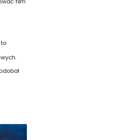
zować film
sto
iowych.
podobał