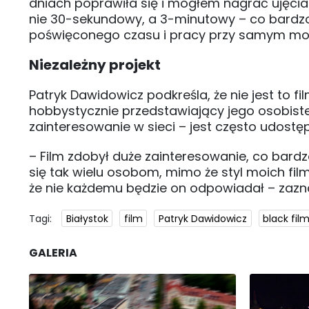
dniach poprawiła się i mogłem nagrać ujęcia r
nie 30-sekundowy, a 3-minutowy – co bardzo
poświęconego czasu i pracy przy samym m
Niezależny projekt
Patryk Dawidowicz podkreśla, że nie jest to f
hobbystycznie przedstawiający jego osobiste 
zainteresowanie w sieci – jest często udos
– Film zdobył duże zainteresowanie, co bardz
się tak wielu osobom, mimo że styl moich fil
że nie każdemu będzie on odpowiadał – zazn
Tagi:
Białystok
film
Patryk Dawidowicz
black fil
GALERIA