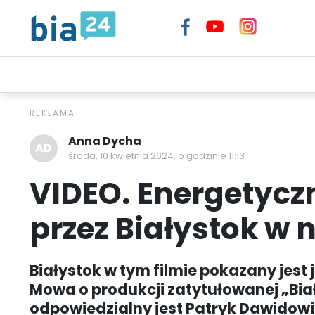
TELEWIZJA INTERNETOWA BIA24
WIADOMOŚCI
EXTR
Anna Dycha
AD
środa, 10 kwietnia 2024, o godzinie 11:13
VIDEO. Energetycz
przez Białystok w
Białystok w tym filmie pokazany jest 
Mowa o produkcji zatytułowanej „Biały
odpowiedzialny jest Patryk Dawidowi