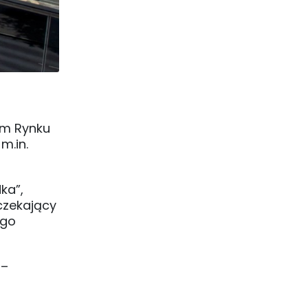
kim Rynku
m.in.
ka”,
zczekający
ego
 –