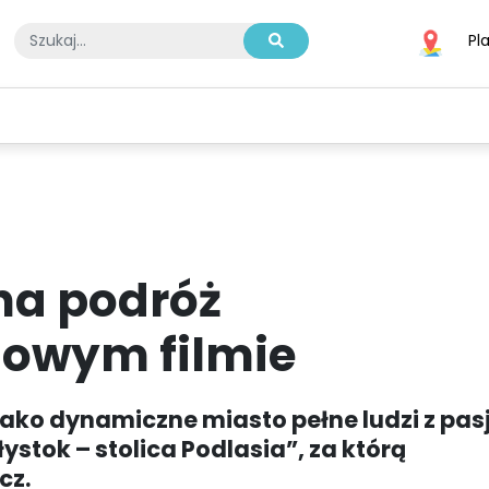
Pl
A
SPORT
BIZNES I TECHNOLOGIE
KULTURA I ROZRYWKA
na podróż
 nowym filmie
jako dynamiczne miasto pełne ludzi z pasj
stok – stolica Podlasia”, za którą
cz.