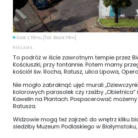
Kadr z filmu [fot. Black Film]
To podróż w iście zawrotnym tempie przez Bia
Kościuszki, przy fontannie. Potem mamy przeg
kościół św. Rocha, Ratusz, ulica Lipowa, Opera
Nie mogło zabraknąć ujęć murali „Dziewczynka
kolorowych parasolek czy rzeźby „Obietnica” n
Kawelin na Plantach. Pospacerować możemy g
Ratusza.
Widzowie mogą też zajrzeć do wnętrz kilku bi
siedziby Muzeum Podlaskiego w Białymstoku, a