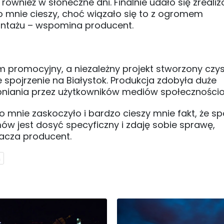
ównież w słoneczne dni. Finalnie udało się zreali
 mnie cieszy, choć wiązało się to z ogromem
ontażu – wspomina producent.
ilm promocyjny, a niezależny projekt stworzony czy
spojrzenie na Białystok. Produkcja zdobyła duże
tępniania przez użytkowników mediów społecznośc
o mnie zaskoczyło i bardzo cieszy mnie fakt, że s
mów jest dosyć specyficzny i zdaję sobie sprawę,
acza producent.
m