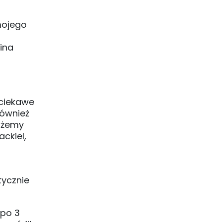
mojego
ina
(ciekawe
również
możemy
ckiel,
tycznie
 po 3