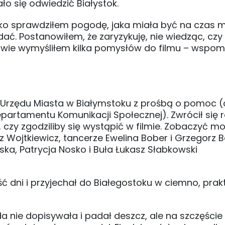
ło się odwiedzić Białystok.
ybko sprawdziłem pogodę, jaka miała być na czas 
dać. Postanowiłem, że zaryzykuję, nie wiedząc, czy
łowie wymyśliłem kilka pomysłów do filmu – wspom
 Urzędu Miasta w Białymstoku z prośbą o pomoc 
artamentu Komunikacji Społecznej). Zwrócił się 
czy zgodziliby się wystąpić w filmie. Zobaczyć 
z Wojtkiewicz, tancerze Ewelina Bober i Grzegorz Ba
ska, Patrycja Nosko i Buła Łukasz Słabkowski
ć dni i przyjechał do Białegostoku w ciemno, prak
 nie dopisywała i padał deszcz, ale na szczęście