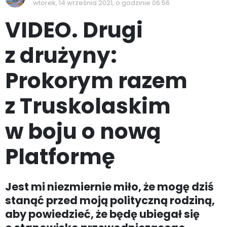
wtorek, 14 września 2021, o godzinie 06:56
VIDEO. Drugi
z drużyny:
Prokorym razem
z Truskolaskim
w boju o nową
Platformę
Jest mi niezmiernie miło, że mogę dziś
stanąć przed moją polityczną rodziną,
aby powiedzieć, że będę ubiegał się