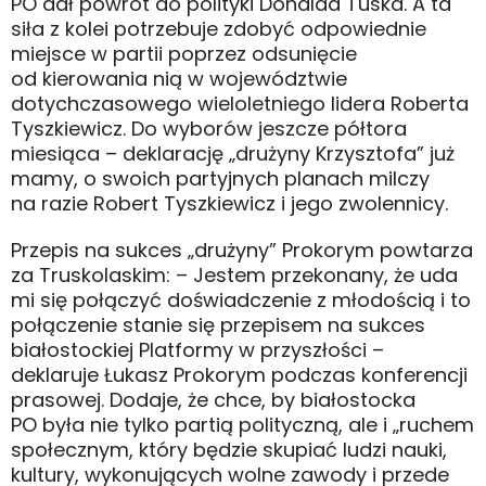
PO dał powrót do polityki Donalda Tuska. A ta
siła z kolei potrzebuje zdobyć odpowiednie
miejsce w partii poprzez odsunięcie
od kierowania nią w województwie
dotychczasowego wieloletniego lidera Roberta
Tyszkiewicz. Do wyborów jeszcze półtora
miesiąca – deklarację „drużyny Krzysztofa” już
mamy, o swoich partyjnych planach milczy
na razie Robert Tyszkiewicz i jego zwolennicy.
Przepis na sukces „drużyny” Prokorym powtarza
za Truskolaskim: – Jestem przekonany, że uda
mi się połączyć doświadczenie z młodością i to
połączenie stanie się przepisem na sukces
białostockiej Platformy w przyszłości –
deklaruje Łukasz Prokorym podczas konferencji
prasowej. Dodaje, że chce, by białostocka
PO była nie tylko partią polityczną, ale i „ruchem
społecznym, który będzie skupiać ludzi nauki,
kultury, wykonujących wolne zawody i przede